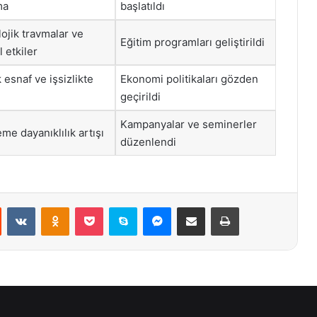
ma
başlatıldı
lojik travmalar ve
Eğitim programları geliştirildi
 etkiler
 esnaf ve işsizlikte
Ekonomi politikaları gözden
geçirildi
Kampanyalar ve seminerler
me dayanıklılık artışı
düzenlendi
st
Reddit
VKontakte
Odnoklassniki
Pocket
Skype
Messenger
E-Posta ile paylaş
Yazdır