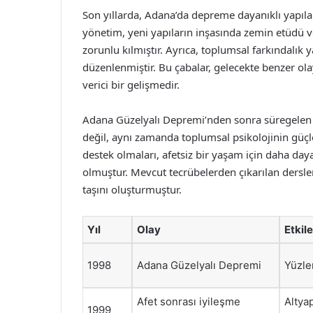
Son yıllarda, Adana’da depreme dayanıklı yapılar
yönetim, yeni yapıların inşasında zemin etüdü v
zorunlu kılmıştır. Ayrıca, toplumsal farkındalık
düzenlenmiştir. Bu çabalar, gelecekte benzer ol
verici bir gelişmedir.
Adana Güzelyalı Depremi’nden sonra süregelen iy
değil, aynı zamanda toplumsal psikolojinin güçlen
destek olmaları, afetsiz bir yaşam için daha day
olmuştur. Mevcut tecrübelerden çıkarılan dersler
taşını oluşturmuştur.
Yıl
Olay
Etkile
1998
Adana Güzelyalı Depremi
Yüzle
Afet sonrası iyileşme
Altya
1999