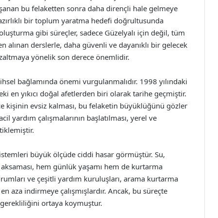
yaşanan bu felaketten sonra daha dirençli hale gelmeye
azırlıklı bir toplum yaratma hedefi doğrultusunda
 oluşturma gibi süreçler, sadece Güzelyalı için değil, tüm
en alınan derslerle, daha güvenli ve dayanıklı bir gelecek
i azaltmaya yönelik son derece önemlidir.
rihsel bağlamında önemi vurgulanmalıdır. 1998 yılındaki
 en yıkıcı doğal afetlerden biri olarak tarihe geçmiştir.
e kişinin evsiz kalması, bu felaketin büyüklüğünü gözler
l yardım çalışmalarının başlatılması, yerel ve
iklemiştir.
stemleri büyük ölçüde ciddi hasar görmüştür. Su,
erin aksaması, hem günlük yaşamı hem de kurtarma
rumları ve çeşitli yardım kuruluşları, arama kurtarma
en aza indirmeye çalışmışlardır. Ancak, bu süreçte
 gerekliliğini ortaya koymuştur.