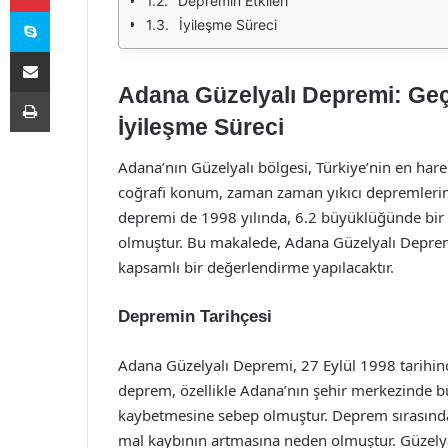
Depremin Etkileri
Skype
İyileşme Süreci
E-Posta ile paylaş
Adana Güzelyalı Depremi: Geç
Yazdır
İyileşme Süreci
Adana’nın Güzelyalı bölgesi, Türkiye’nin en har
coğrafi konum, zaman zaman yıkıcı depremleri
depremi de 1998 yılında, 6.2 büyüklüğünde bir s
olmuştur. Bu makalede, Adana Güzelyalı Depremi’n
kapsamlı bir değerlendirme yapılacaktır.
Depremin Tarihçesi
Adana Güzelyalı Depremi, 27 Eylül 1998 tarihin
deprem, özellikle Adana’nın şehir merkezinde bü
kaybetmesine sebep olmuştur. Deprem sırasında, 
mal kaybının artmasına neden olmuştur. Güzelya