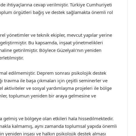
ilde ihtiyaçlarına cevap verilmiştir. Türkiye Cumhuriyeti
l toplum örgütleri bağış ve destek sağlamakta önemli rol
rel yönetimler ve teknik ekipler, mevcut yapılar yerine
 geliştirmiştir. Bu kapsamda, inşaat yönetmelikleri
haline getirilmiştir. Böylece Güzelyalı’nın yeniden
letilmiştir.
ihmal edilmemiştir. Deprem sonrası psikolojik destek
ı travma ile başa çıkmaları için çeşitli seminerler ve
rel aktiviteler ve sosyal yardımlaşma projeleri ile bölge
şimler, toplumun yeniden bir araya gelmesine ve
gelmiş ve bölgeye olan etkileri hala hissedilmektedir.
olmakla kalmamış, aynı zamanda toplumsal yapıda önemli
in yeniden inşası ve halkın psikolojik destek alması