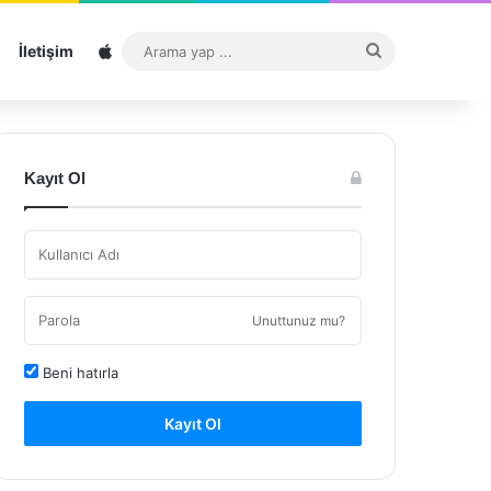
Sitemap
Arama
İletişim
yap
...
Kayıt Ol
Unuttunuz mu?
Beni hatırla
Kayıt Ol