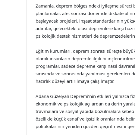
Zamanla, deprem bölgesindeki iyileşme süreci baş
planlamalar, afet sonrası dönemde dikkate alınm
başlayacak projeleri, inşaat standartlarının yük
adımlar, gelecekteki olası depremlere karşı hazı
psikolojik destek hizmetleri de depremzedelerin y
Eğitim kurumları, deprem sonrası süreçte büyük
olarak insanların depremle ilgili bilinçlendirilmes
programlar, sadece depreme karşı nasıl davranıl
sırasında ve sonrasında yapılması gerekenleri 
hazırlık düzeyi artırılmaya çalışılmıştır.
Adana Güzelyalı Depremi’nin etkileri yalnızca fi
ekonomik ve psikolojik açılardan da derin yarala
travmalara ve sosyal yapıda bozulmalara sebep 
özellikle küçük esnaf ve işsizlik oranlarında bel
politikalarının yeniden gözden geçirilmesini gere