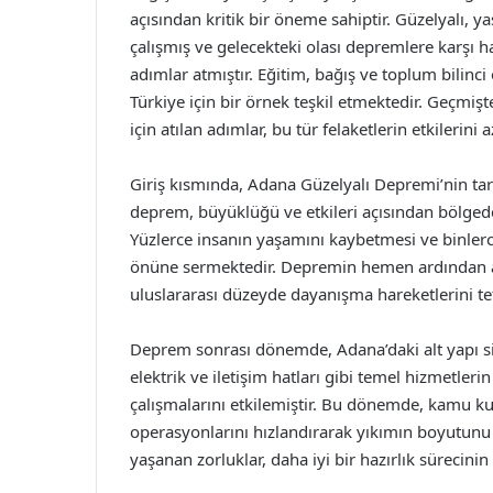
açısından kritik bir öneme sahiptir. Güzelyalı, 
çalışmış ve gelecekteki olası depremlere karşı h
adımlar atmıştır. Eğitim, bağış ve toplum bilinci
Türkiye için bir örnek teşkil etmektedir. Geçmişt
için atılan adımlar, bu tür felaketlerin etkilerin
Giriş kısmında, Adana Güzelyalı Depremi’nin ta
deprem, büyüklüğü ve etkileri açısından bölgedeki
Yüzlerce insanın yaşamını kaybetmesi ve binlerc
önüne sermektedir. Depremin hemen ardından aci
uluslararası düzeyde dayanışma hareketlerini tet
Deprem sonrası dönemde, Adana’daki alt yapı si
elektrik ve iletişim hatları gibi temel hizmetl
çalışmalarını etkilemiştir. Bu dönemde, kamu ku
operasyonlarını hızlandırarak yıkımın boyutunu 
yaşanan zorluklar, daha iyi bir hazırlık sürecinin