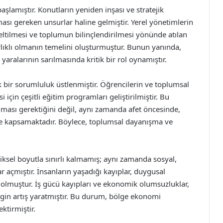
lamıştır. Konutların yeniden inşası ve stratejik
ası gereken unsurlar haline gelmiştir. Yerel yönetimlerin
seltilmesi ve toplumun bilinçlendirilmesi yönünde atılan
rlıklı olmanın temelini oluşturmuştur. Bunun yanında,
aralarının sarılmasında kritik bir rol oynamıştır.
 bir sorumluluk üstlenmiştir. Öğrencilerin ve toplumsal
i için çeşitli eğitim programları geliştirilmiştir. Bu
ması gerektiğini değil, aynı zamanda afet öncesinde,
de kapsamaktadır. Böylece, toplumsal dayanışma ve
ziksel boyutla sınırlı kalmamış; aynı zamanda sosyal,
r açmıştır. İnsanların yaşadığı kayıplar, duygusal
olmuştur. İş gücü kayıpları ve ekonomik olumsuzluklar,
irgin artış yaratmıştır. Bu durum, bölge ekonomi
ktirmiştir.