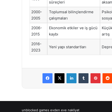
süreçleri
aksa
2000-
Toplumsal bilinçlendirme
Psiko
2005
çalışmaları
sosyal
2006-
Ekonomik etkiler ve iş gücü
Küçük
2015
kaybı
artış
2016-
Yeni yapı standartları
Depre
2023
Facebook
X
LinkedIn
Tumblr
Pintere
unblocked games
evden eve nakliyat