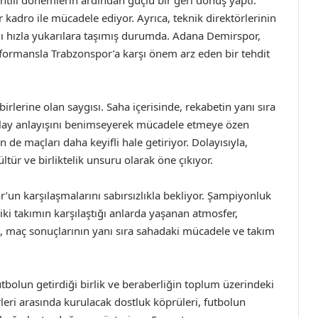
tılı dönemlerin ardından güçlü bir geri dönüş yaptı.
kadro ile mücadele ediyor. Ayrıca, teknik direktörlerinin
mı hızla yukarılara taşımış durumda. Adana Demirspor,
formansla Trabzonspor’a karşı önem arz eden bir tehdit
irlerine olan saygısı. Saha içerisinde, rekabetin yanı sıra
-play anlayışını benimseyerek mücadele etmeye özen
in de maçları daha keyifli hale getiriyor. Dolayısıyla,
ltür ve birliktelik unsuru olarak öne çıkıyor.
’un karşılaşmalarını sabırsızlıkla bekliyor. Şampiyonluk
iki takımın karşılaştığı anlarda yaşanan atmosfer,
n, maç sonuçlarının yanı sıra sahadaki mücadele ve takım
utbolun getirdiği birlik ve beraberliğin toplum üzerindeki
leri arasında kurulacak dostluk köprüleri, futbolun