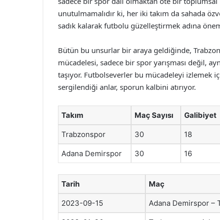
sadece bir spor dalı olmaktan öte bir toplumsal
unutulmamalıdır ki, her iki takım da sahada özve
sadık kalarak futbolu güzelleştirmek adına öneml
Bütün bu unsurlar bir araya geldiğinde, Trabz
mücadelesi, sadece bir spor yarışması değil, ay
taşıyor. Futbolseverler bu mücadeleyi izlemek iç
sergilendiği anlar, sporun kalbini atırıyor.
Takım
Maç Sayısı
Galibiyet
Trabzonspor
30
18
Adana Demirspor
30
16
Tarih
Maç
2023-09-15
Adana Demirspor – 