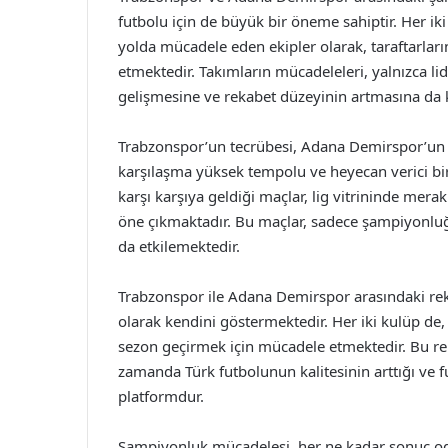
futbolu için de büyük bir öneme sahiptir. Her i
yolda mücadele eden ekipler olarak, taraftarların
etmektedir. Takımların mücadeleleri, yalnızca li
gelişmesine ve rekabet düzeyinin artmasına da 
Trabzonspor’un tecrübesi, Adana Demirspor’un g
karşılaşma yüksek tempolu ve heyecan verici bir
karşı karşıya geldiği maçlar, lig vitrininde mer
öne çıkmaktadır. Bu maçlar, sadece şampiyonluğu 
da etkilemektedir.
Trabzonspor ile Adana Demirspor arasındaki rek
olarak kendini göstermektedir. Her iki kulüp de, 
sezon geçirmek için mücadele etmektedir. Bu rek
zamanda Türk futbolunun kalitesinin arttığı ve f
platformdur.
Şampiyonluk mücadelesi, her ne kadar sonuç oda