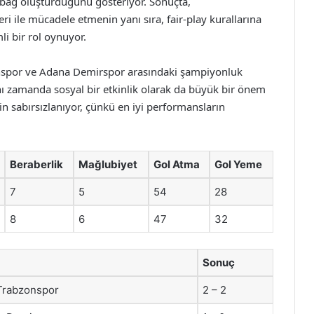
 bağ oluşturduğunu gösteriyor. Sonuçta,
ri ile mücadele etmenin yanı sıra, fair-play kurallarına
i bir rol oynuyor.
onspor ve Adana Demirspor arasındaki şampiyonluk
nı zamanda sosyal bir etkinlik olarak da büyük bir önem
in sabırsızlanıyor, çünkü en iyi performansların
Beraberlik
Mağlubiyet
Gol Atma
Gol Yeme
7
5
54
28
8
6
47
32
Sonuç
Trabzonspor
2 – 2