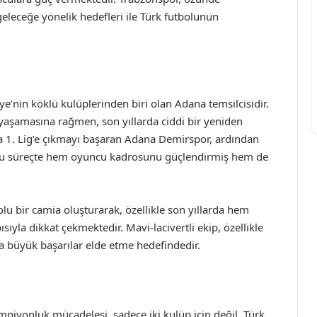
 geleceğe yönelik hedefleri ile Türk futbolunun
e’nin köklü kulüplerinden biri olan Adana temsilcisidir.
yaşamasına rağmen, son yıllarda ciddi bir yeniden
 1. Lig’e çıkmayı başaran Adana Demirspor, ardından
 bu süreçte hem oyuncu kadrosunu güçlendirmiş hem de
olu bir camia oluşturarak, özellikle son yıllarda hem
ıyla dikkat çekmektedir. Mavi-lacivertli ekip, özellikle
a büyük başarılar elde etme hedefindedir.
iyonluk mücadelesi, sadece iki kulüp için değil, Türk