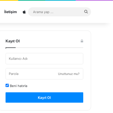
Sitemap
Arama
İletişim
yap
...
Kayıt Ol
Unuttunuz mu?
Beni hatırla
Kayıt Ol