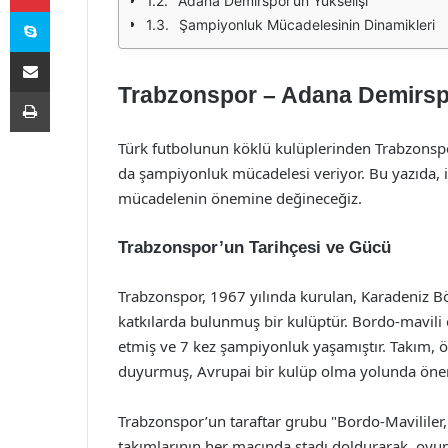
Adana Demirspor’un Yükselişi
Skype
Şampiyonluk Mücadelesinin Dinamikleri
E-Posta ile paylaş
Trabzonspor – Adana Demirsp
Yazdır
Türk futbolunun köklü kulüplerinden Trabzonsp
da şampiyonluk mücadelesi veriyor. Bu yazıda, i
mücadelenin önemine değineceğiz.
Trabzonspor’un Tarihçesi ve Gücü
Trabzonspor, 1967 yılında kurulan, Karadeniz B
katkılarda bulunmuş bir kulüptür. Bordo-mavili 
etmiş ve 7 kez şampiyonluk yaşamıştır. Takım, öz
duyurmuş, Avrupai bir kulüp olma yolunda öneml
Trabzonspor’un taraftar grubu "Bordo-Mavililer,"
takımlarının her maçında stadı doldurarak, oyu