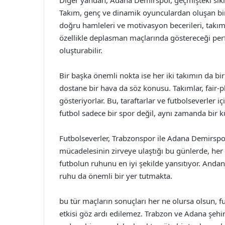
Diğer yandan, Adana Demirspor, geçmişteki sıkın
Takım, genç ve dinamik oyunculardan oluşan bir 
doğru hamleleri ve motivasyon becerileri, takı
özellikle deplasman maçlarında göstereceği per
oluşturabilir.
Bir başka önemli nokta ise her iki takımın da birb
dostane bir hava da söz konusu. Takımlar, fair
gösteriyorlar. Bu, taraftarlar ve futbolseverler iç
futbol sadece bir spor değil, aynı zamanda bir kü
Futbolseverler, Trabzonspor ile Adana Demirspor
mücadelesinin zirveye ulaştığı bu günlerde, her 
futbolun ruhunu en iyi şekilde yansıtıyor. Anda
ruhu da önemli bir yer tutmakta.
bu tür maçların sonuçları her ne olursa olsun, f
etkisi göz ardı edilemez. Trabzon ve Adana şehir