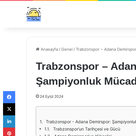
Anasayfa
/
Genel
/
Trabzonspor – Adana Demirspor
Trabzonspor – Adan
Şampiyonluk Mücad
Facebook
24 Eylül 2024
X
LinkedIn
Trabzonspor - Adana Demirspor: Şampiyonlu
Pinterest
Trabzonspor’un Tarihçesi ve Gücü