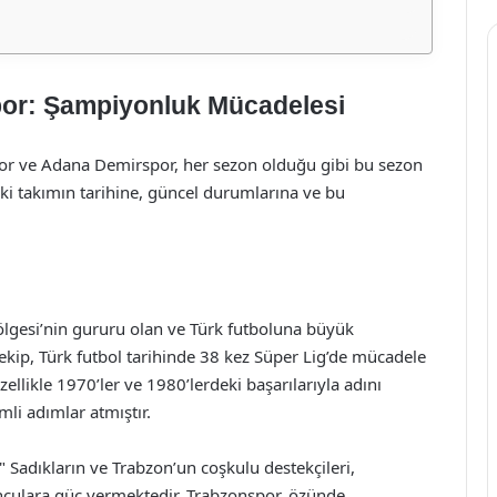
or: Şampiyonluk Mücadelesi
or ve Adana Demirspor, her sezon olduğu gibi bu sezon
ki takımın tarihine, güncel durumlarına ve bu
ölgesi’nin gururu olan ve Türk futboluna büyük
ekip, Türk futbol tarihinde 38 kez Süper Lig’de mücadele
ellikle 1970’ler ve 1980’lerdeki başarılarıyla adını
i adımlar atmıştır.
 Sadıkların ve Trabzon’un coşkulu destekçileri,
nculara güç vermektedir. Trabzonspor, özünde