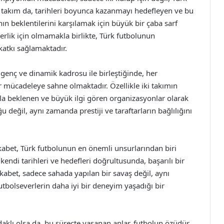
ki takım da, tarihleri boyunca kazanmayı hedefleyen ve bu
ın beklentilerini karşılamak için büyük bir çaba sarf
derlik için olmamakla birlikte, Türk futbolunun
katkı sağlamaktadır.
enç ve dinamik kadrosu ile birleştiğinde, her
 mücadeleye sahne olmaktadır. Özellikle iki takımın
akla beklenen ve büyük ilgi gören organizasyonlar olarak
değil, aynı zamanda prestiji ve taraftarların bağlılığını
abet, Türk futbolunun en önemli unsurlarından biri
kendi tarihleri ve hedefleri doğrultusunda, başarılı bir
abet, sadece sahada yapılan bir savaş değil, aynı
utbolseverlerin daha iyi bir deneyim yaşadığı bir
klı olsa da, bu süreçte yaşanan anlar, futbolun özüdür.