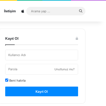
Sitemap
Arama
İletişim
yap
...
Kayıt Ol
Unuttunuz mu?
Beni hatırla
Kayıt Ol