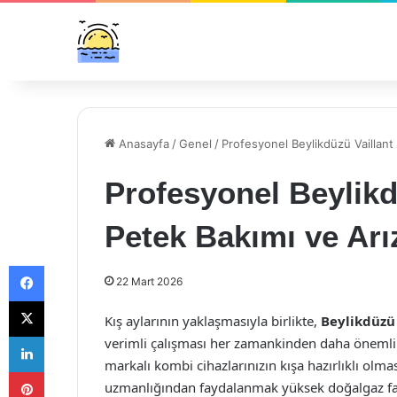
Anasayfa
/
Genel
/
Profesyonel Beylikdüzü Vaillant
Profesyonel Beylikd
Petek Bakımı ve Arı
Facebook
22 Mart 2026
X
Kış aylarının yaklaşmasıyla birlikte,
Beylikdüzü
LinkedIn
verimli çalışması her zamankinden daha önemli h
markalı kombi cihazlarınızın kışa hazırlıklı olmas
Pinterest
uzmanlığından faydalanmak yüksek doğalgaz fat