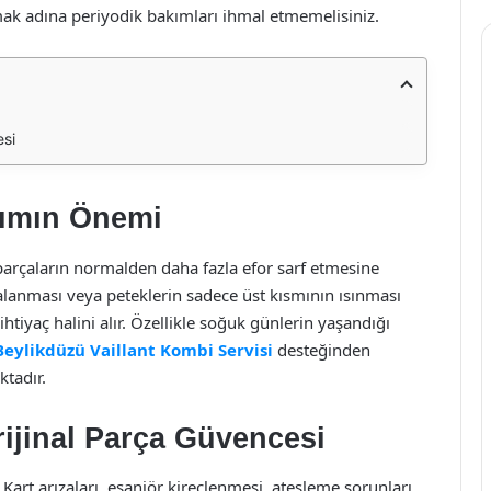
ak adına periyodik bakımları ihmal etmemelisiniz.
esi
kımın Önemi
, parçaların normalden daha fazla efor sarf etmesine
alanması veya peteklerin sadece üst kısmının ısınması
htiyaç halini alır. Özellikle soğuk günlerin yaşandığı
Beylikdüzü Vaillant Kombi Servisi
desteğinden
tadır.
ijinal Parça Güvencesi
 Kart arızaları, eşanjör kireçlenmesi, ateşleme sorunları