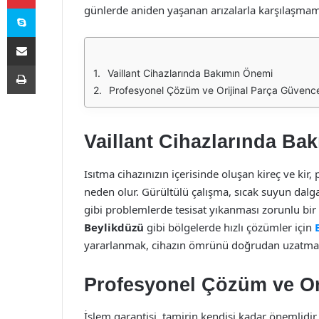
Skype
günlerde aniden yaşanan arızalarla karşılaşmam
E-Posta ile paylaş
Yazdır
Vaillant Cihazlarında Bakımın Önemi
Profesyonel Çözüm ve Orijinal Parça Güvenc
Vaillant Cihazlarında Ba
Isıtma cihazınızın içerisinde oluşan kireç ve kir
neden olur. Gürültülü çalışma, sıcak suyun dalg
gibi problemlerde tesisat yıkanması zorunlu bir i
Beylikdüzü
gibi bölgelerde hızlı çözümler için
yararlanmak, cihazın ömrünü doğrudan uzatmak
Profesyonel Çözüm ve Or
İşlem garantisi, tamirin kendisi kadar önemlidir.