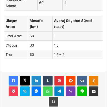
60
1
Adana
Ulaşım
Mesafe
Averaj Seyahat Süresi
Aracı
(km)
(saat)
Özel Araç
60
1
Otobüs
60
1.5
Tren
60
1.5 – 2
Facebook
X
LinkedIn
Tumblr
Pinterest
Reddit
VKontakte
Odnok
Pocket
Skype
Messenger
WhatsApp
Telegram
Viber
Line
E-Posta ile payla
Yazdır