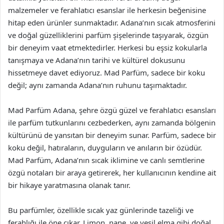
malzemeler ve ferahlatıcı esanslar ile herkesin beğenisine
hitap eden ürünler sunmaktadır. Adana’nın sıcak atmosferini
ve doğal güzelliklerini parfüm şişelerinde taşıyarak, özgün
bir deneyim vaat etmektedirler. Herkesi bu eşsiz kokularla
tanışmaya ve Adana’nın tarihi ve kültürel dokusunu
hissetmeye davet ediyoruz. Mad Parfüm, sadece bir koku
değil; aynı zamanda Adana’nın ruhunu taşımaktadır.
Mad Parfüm Adana, şehre özgü güzel ve ferahlatıcı esansları
ile parfüm tutkunlarını cezbederken, aynı zamanda bölgenin
kültürünü de yansıtan bir deneyim sunar. Parfüm, sadece bir
koku değil, hatıraların, duyguların ve anıların bir özüdür.
Mad Parfüm, Adana’nın sıcak iklimine ve canlı semtlerine
özgü notaları bir araya getirerek, her kullanıcının kendine ait
bir hikaye yaratmasına olanak tanır.
Bu parfümler, özellikle sıcak yaz günlerinde tazeliği ve
ferahlığı ile öne çıkar. Limon, nane, ve yeşil elma gibi doğal