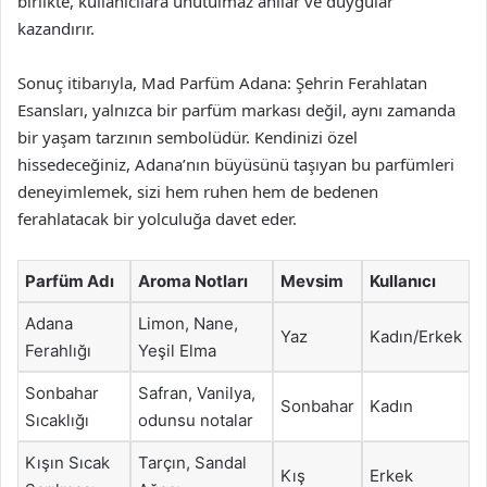
birlikte, kullanıcılara unutulmaz anılar ve duygular
kazandırır.
Sonuç itibarıyla, Mad Parfüm Adana: Şehrin Ferahlatan
Esansları, yalnızca bir parfüm markası değil, aynı zamanda
bir yaşam tarzının sembolüdür. Kendinizi özel
hissedeceğiniz, Adana’nın büyüsünü taşıyan bu parfümleri
deneyimlemek, sizi hem ruhen hem de bedenen
ferahlatacak bir yolculuğa davet eder.
Parfüm Adı
Aroma Notları
Mevsim
Kullanıcı
Adana
Limon, Nane,
Yaz
Kadın/Erkek
Ferahlığı
Yeşil Elma
Sonbahar
Safran, Vanilya,
Sonbahar
Kadın
Sıcaklığı
odunsu notalar
Kışın Sıcak
Tarçın, Sandal
Kış
Erkek