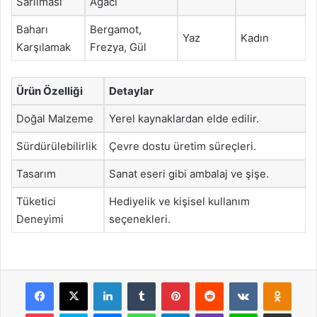
Sarılması
Ağacı
Baharı
Bergamot,
Yaz
Kadın
Karşılamak
Frezya, Gül
Ürün Özelliği
Detaylar
Doğal Malzeme
Yerel kaynaklardan elde edilir.
Sürdürülebilirlik
Çevre dostu üretim süreçleri.
Tasarım
Sanat eseri gibi ambalaj ve şişe.
Tüketici
Hediyelik ve kişisel kullanım
Deneyimi
seçenekleri.
Facebook
X
LinkedIn
Tumblr
Pinterest
Reddit
VKontakte
Odnok
Pocket
Skype
Messenger
WhatsApp
Telegram
Viber
Line
E-Posta ile payla