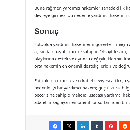
Buna rağmen yardımcı hakemler sahadaki ilk kar
devreye girmez; bu nedenle yardımcı hakemin dik
Sonuç
Futbolda yardımcı hakemlerin görevleri, maçın 
açısından hayati öneme sahiptir. Ofsayt tespiti, ta
olaylarına destek ve oyuncu değişikliklerinin ko
orta hakemin en önemli destekçileridir ve doğru 
Futbolun temposu ve rekabet seviyesi arttıkça 
nedenle iyi bir yardımcı hakem; güçlü kural bilgi
becerisine sahip olmalıdır. Kısacası yardımcı 
adaletini sağlayan en önemli unsurlarından birid
Facebook
X
LinkedIn
Tumblr
Pintere