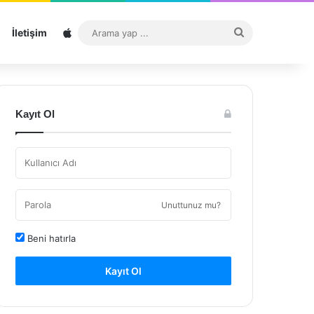
Sitemap
Arama
İletişim
yap
...
Kayıt Ol
Unuttunuz mu?
Beni hatırla
Kayıt Ol