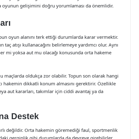
a oyunun gelişimini doğru yorumlaması da önemlidir.
arı
pun oyun alanını terk ettiği durumlarda karar vermektir.
ın taç atışı kullanacağını belirlemeye yardımcı olur. Aynı
korner mi yoksa aut mu olacağı konusunda orta hakeme
u maçlarda oldukça zor olabilir. Topun son olarak hangi
 hakemin dikkatli konum almasını gerektirir. Özellikle
a aut kararları, takımlar için ciddi avantaj ya da
ına Destek
nırlı değildir. Orta hakemin göremediği faul, sportmenlik
aki gerginlik gibi durumlarda da devreye girebilirler.