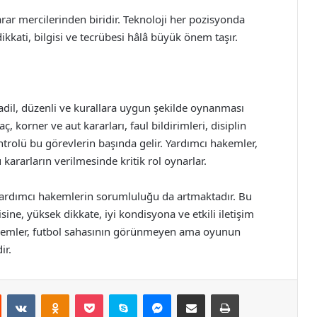
ar mercilerinden biridir. Teknoloji her pozisyonda
kati, bilgisi ve tecrübesi hâlâ büyük önem taşır.
adil, düzenli ve kurallara uygun şekilde oynanması
ç, korner ve aut kararları, faul bildirimleri, disiplin
ntrolü bu görevlerin başında gelir. Yardımcı hakemler,
kararların verilmesinde kritik rol oynarlar.
yardımcı hakemlerin sorumluluğu da artmaktadır. Bu
sine, yüksek dikkate, iyi kondisyona ve etkili iletişim
hakemler, futbol sahasının görünmeyen ama oyunun
ir.
st
Reddit
VKontakte
Odnoklassniki
Pocket
Skype
Messenger
E-Posta ile paylaş
Yazdır