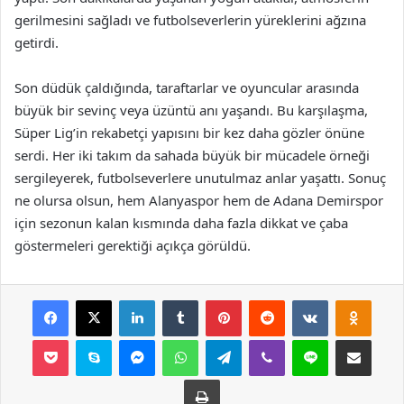
gerilmesini sağladı ve futbolseverlerin yüreklerini ağzına
getirdi.
Son düdük çaldığında, taraftarlar ve oyuncular arasında
büyük bir sevinç veya üzüntü anı yaşandı. Bu karşılaşma,
Süper Lig’in rekabetçi yapısını bir kez daha gözler önüne
serdi. Her iki takım da sahada büyük bir mücadele örneği
sergileyerek, futbolseverlere unutulmaz anlar yaşattı. Sonuç
ne olursa olsun, hem Alanyaspor hem de Adana Demirspor
için sezonun kalan kısmında daha fazla dikkat ve çaba
göstermeleri gerektiği açıkça görüldü.
Facebook
X
LinkedIn
Tumblr
Pinterest
Reddit
VKontakte
Odnok
Pocket
Skype
Messenger
WhatsApp
Telegram
Viber
Line
E-Posta ile payla
Yazdır