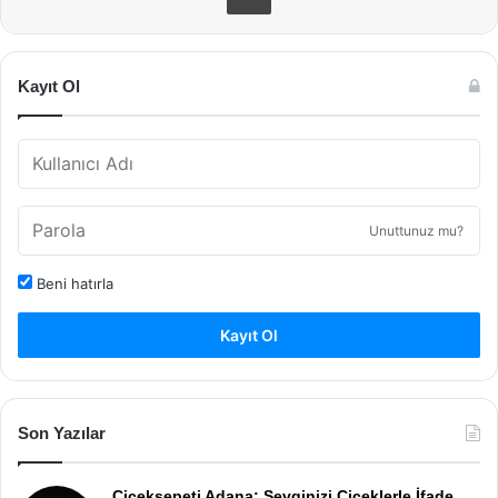
Kayıt Ol
Unuttunuz mu?
Beni hatırla
Kayıt Ol
Son Yazılar
Ciceksepeti Adana: Sevginizi Çiçeklerle İfade