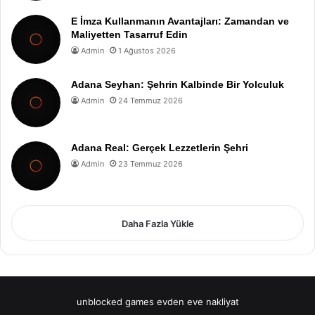
E İmza Kullanmanın Avantajları: Zamandan ve
Maliyetten Tasarruf Edin
Admin
1 Ağustos 2026
Adana Seyhan: Şehrin Kalbinde Bir Yolculuk
Admin
24 Temmuz 2026
Adana Real: Gerçek Lezzetlerin Şehri
Admin
23 Temmuz 2026
Daha Fazla Yükle
unblocked games
evden eve nakliyat