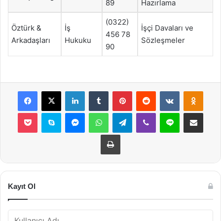
89
Hazırlama
(0322)
Öztürk &
İş
İşçi Davaları ve
456 78
Arkadaşları
Hukuku
Sözleşmeler
90
Facebook
X
LinkedIn
Tumblr
Pinterest
Reddit
VKontakte
Odnok
Pocket
Skype
Messenger
WhatsApp
Telegram
Viber
Line
E-Posta ile payla
Yazdır
Kayıt Ol