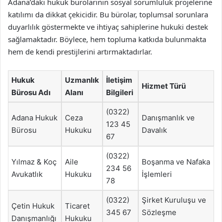
Adana’daki hukuk bürolarının sosyal sorumluluk projelerine
katılımı da dikkat çekicidir. Bu bürolar, toplumsal sorunlara
duyarlılık göstermekte ve ihtiyaç sahiplerine hukuki destek
sağlamaktadır. Böylece, hem topluma katkıda bulunmakta
hem de kendi prestijlerini artırmaktadırlar.
Hukuk
Uzmanlık
İletişim
Hizmet Türü
Bürosu Adı
Alanı
Bilgileri
(0322)
Adana Hukuk
Ceza
Danışmanlık ve
123 45
Bürosu
Hukuku
Davalık
67
(0322)
Yılmaz & Koç
Aile
Boşanma ve Nafaka
234 56
Avukatlık
Hukuku
İşlemleri
78
(0322)
Şirket Kuruluşu ve
Çetin Hukuk
Ticaret
345 67
Sözleşme
Danışmanlığı
Hukuku