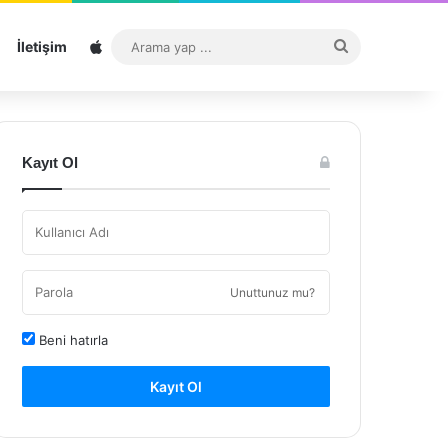
Sitemap
Arama
İletişim
yap
...
Kayıt Ol
Unuttunuz mu?
Beni hatırla
Kayıt Ol