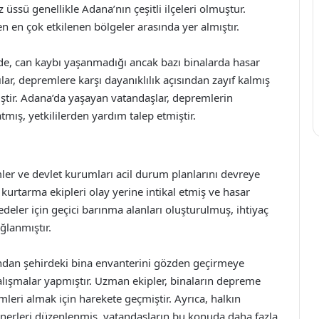
üssü genellikle Adana’nın çeşitli ilçeleri olmuştur.
n en çok etkilenen bölgeler arasında yer almıştır.
de, can kaybı yaşanmadığı ancak bazı binalarda hasar
ılar, depremlere karşı dayanıklılık açısından zayıf kalmış
ştir. Adana’da yaşayan vatandaşlar, depremlerin
tmış, yetkililerden yardım talep etmiştir.
er ve devlet kurumları acil durum planlarını devreye
urtarma ekipleri olay yerine intikal etmiş ve hasar
zedeler için geçici barınma alanları oluşturulmuş, ihtiyaç
ğlanmıştır.
ndan şehirdeki bina envanterini gözden geçirmeye
 çalışmalar yapmıştır. Uzman ekipler, binaların depreme
leri almak için harekete geçmiştir. Ayrıca, halkın
inerleri düzenlenmiş, vatandaşların bu konuda daha fazla