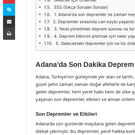
Skype
SSS (Sıkça Sorulan Sorular)
1. Adana'da son depremler ne zaman me
E-Posta ile paylaş
2. Depremler sırasında can kaybı yaşandı
Yazdır
3. Yerel yönetimler deprem sonrası ne tür
4. Deprem bilincini artırmak için neler yapı
5. Gelecekteki depremler için ne tür önle
Adana’da Son Dakika Deprem 
Adana, Türkiye’nin güneyinde yer alan ve tarihi, k
güzel şehir zaman zaman doğal afetlerle de kar
gelen depremler, hem yerel halkı hem de ülke g
yaşanan son depremler, etkileri ve alınan önlemle
Son Depremler ve Etkileri
Adana’da son günlerde meydana gelen depremler, 
dikkat çekmiştir. Bu depremler, yerel halkta kork