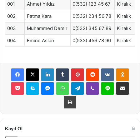
001
Ahmet Yıldız
0(532) 123 45 67
Kiralık
002
Fatma Kara
0(532) 234 56 78
Kiralık
003
Muhammed Demir
0(532) 345 67 89
Kiralık
004
Emine Aslan
0(532) 456 78 90
Kiralık
Facebook
X
LinkedIn
Tumblr
Pinterest
Reddit
VKontakte
Odnok
Pocket
Skype
Messenger
WhatsApp
Telegram
Viber
Line
E-Posta ile payla
Yazdır
Kayıt Ol