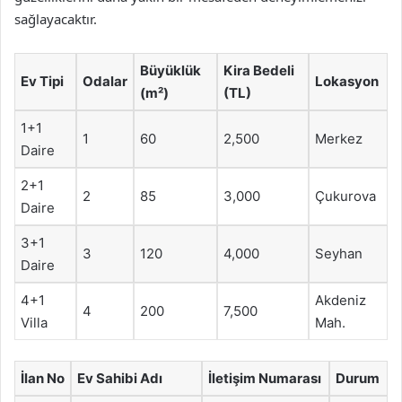
sağlayacaktır.
Büyüklük
Kira Bedeli
Ev Tipi
Odalar
Lokasyon
(m²)
(TL)
1+1
1
60
2,500
Merkez
Daire
2+1
2
85
3,000
Çukurova
Daire
3+1
3
120
4,000
Seyhan
Daire
4+1
Akdeniz
4
200
7,500
Villa
Mah.
İlan No
Ev Sahibi Adı
İletişim Numarası
Durum