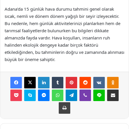
Adana’da 15 günlük hava durumu tahmini genel olarak
sıcak, nemli ve dönem dönem yağışlı bir seyir izleyecektir.
Bu nedenle, hem günlük aktivitelerinizi planlarken hem de
tarımsal faaliyetlerde bulunurken bu bilgileri dikkate
almanızda fayda vardır. Hava koşulları, insanların ruh
halinden ekolojik dengeye kadar birçok faktörü
etkilediğinden, bu tahminlerin doğru ve zamanında alınması
büyük bir öneme sahiptir.
Facebook
X
LinkedIn
Tumblr
Pinterest
Reddit
VKontakte
Odnok
Pocket
Skype
Messenger
WhatsApp
Telegram
Viber
Line
E-Posta ile payla
Yazdır