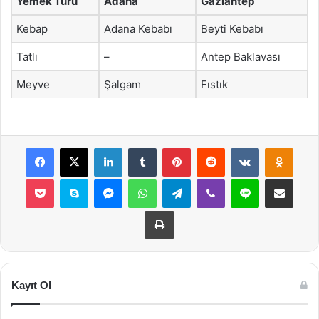
Yemek Türü
Adana
Gaziantep
Kebap
Adana Kebabı
Beyti Kebabı
Tatlı
–
Antep Baklavası
Meyve
Şalgam
Fıstık
Facebook
X
LinkedIn
Tumblr
Pinterest
Reddit
VKontakte
Odnok
Pocket
Skype
Messenger
WhatsApp
Telegram
Viber
Line
E-Posta ile payla
Yazdır
Kayıt Ol