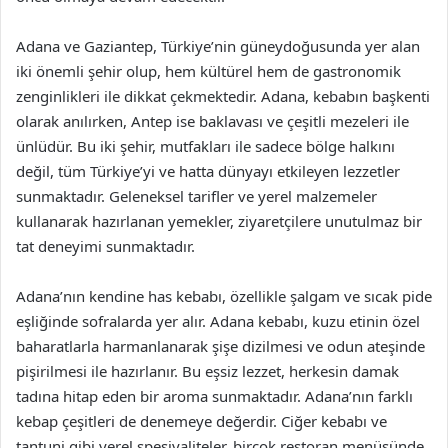
Adana ve Gaziantep, Türkiye’nin güneydoğusunda yer alan
iki önemli şehir olup, hem kültürel hem de gastronomik
zenginlikleri ile dikkat çekmektedir. Adana, kebabın başkenti
olarak anılırken, Antep ise baklavası ve çeşitli mezeleri ile
ünlüdür. Bu iki şehir, mutfakları ile sadece bölge halkını
değil, tüm Türkiye’yi ve hatta dünyayı etkileyen lezzetler
sunmaktadır. Geleneksel tarifler ve yerel malzemeler
kullanarak hazırlanan yemekler, ziyaretçilere unutulmaz bir
tat deneyimi sunmaktadır.
Adana’nın kendine has kebabı, özellikle şalgam ve sıcak pide
eşliğinde sofralarda yer alır. Adana kebabı, kuzu etinin özel
baharatlarla harmanlanarak şişe dizilmesi ve odun ateşinde
pişirilmesi ile hazırlanır. Bu eşsiz lezzet, herkesin damak
tadına hitap eden bir aroma sunmaktadır. Adana’nın farklı
kebap çeşitleri de denemeye değerdir. Ciğer kebabı ve
tantuni gibi yerel spesiyaliteler, birçok restoran menüsünde