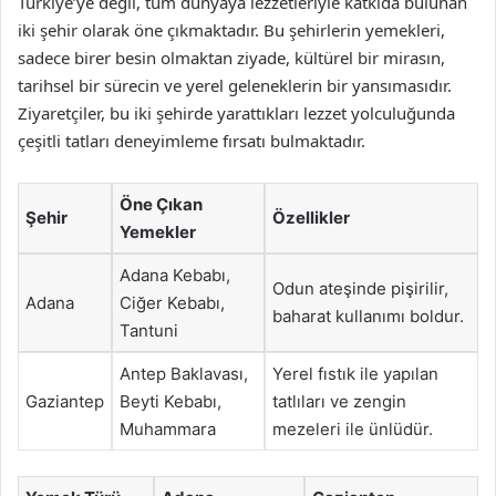
Türkiye’ye değil, tüm dünyaya lezzetleriyle katkıda bulunan
iki şehir olarak öne çıkmaktadır. Bu şehirlerin yemekleri,
sadece birer besin olmaktan ziyade, kültürel bir mirasın,
tarihsel bir sürecin ve yerel geleneklerin bir yansımasıdır.
Ziyaretçiler, bu iki şehirde yarattıkları lezzet yolculuğunda
çeşitli tatları deneyimleme fırsatı bulmaktadır.
Öne Çıkan
Şehir
Özellikler
Yemekler
Adana Kebabı,
Odun ateşinde pişirilir,
Adana
Ciğer Kebabı,
baharat kullanımı boldur.
Tantuni
Antep Baklavası,
Yerel fıstık ile yapılan
Gaziantep
Beyti Kebabı,
tatlıları ve zengin
Muhammara
mezeleri ile ünlüdür.