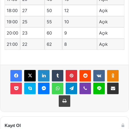
18:00
27
50
12
Açık
19:00
25
55
10
Açık
20:00
23
60
9
Açık
21:00
22
62
8
Açık
Facebook
X
LinkedIn
Tumblr
Pinterest
Reddit
VKontakte
Odnok
Pocket
Skype
Messenger
WhatsApp
Telegram
Viber
Line
E-Posta ile payla
Yazdır
Kayıt Ol