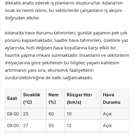
dikkatle analiz ederek iş planlarını oluştururlar. Adana’nın
sıcak ve nemli iklimi, bu sektörlerde çalışanların iş akışını
doğrudan etkiler.
Adana’da hava durumu tahminleri, günlük yaşamın pek çok
yönünü kapsamaktadır. Saatlik hava tahminleri, özellikle yaz
aylarında, hızlı değişen hava koşullarına karşı etkili bir
hazırlık yapma imkanı sunmaktadır. İnsanların ve sektörlerin
ihtiyaçlarına göre şekillenen bu bilgiler, yaşam kalitesini
artırmanın yanı sıra, ekonomik faaliyetlerin
sürdürülebilirliğine de katkı sağlamaktadır.
Sıcaklık
Nem
Rüzgar Hızı
Hava
Saat
(°C)
(%)
(km/s)
Durumu
08:00
25
60
10
Açık
09:00
27
55
12
Açık