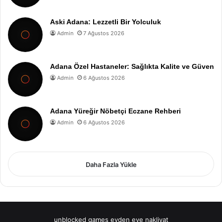
Aski Adana: Lezzetli Bir Yolculuk
Admin
7 Ağustos 2026
Adana Özel Hastaneler: Sağlıkta Kalite ve Güven
Admin
6 Ağustos 2026
Adana Yüreğir Nöbetçi Eczane Rehberi
Admin
6 Ağustos 2026
Daha Fazla Yükle
unblocked games
evden eve nakliyat