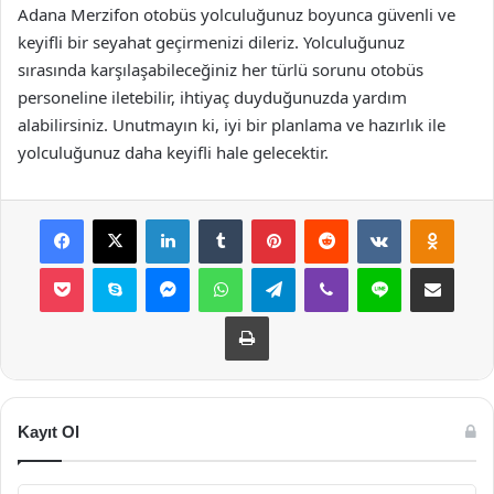
Adana Merzifon otobüs yolculuğunuz boyunca güvenli ve
keyifli bir seyahat geçirmenizi dileriz. Yolculuğunuz
sırasında karşılaşabileceğiniz her türlü sorunu otobüs
personeline iletebilir, ihtiyaç duyduğunuzda yardım
alabilirsiniz. Unutmayın ki, iyi bir planlama ve hazırlık ile
yolculuğunuz daha keyifli hale gelecektir.
Facebook
X
LinkedIn
Tumblr
Pinterest
Reddit
VKontakte
Odnok
Pocket
Skype
Messenger
WhatsApp
Telegram
Viber
Line
E-Posta ile payla
Yazdır
Kayıt Ol