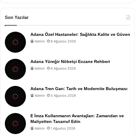
Son Yazılar
Adana Özel Hastaneler: Sağlıkta Kalite ve Güven
Admin
6 Ağustos 2026
Adana Yüreğir Nöbetçi Eczane Rehberi
Admin
6 Ağustos 2026
Adana Tren Garı: Tarih ve Modernite Buluşması
Admin
5 Ağustos 2026
E İmza Kullanmanın Avantajları: Zamandan ve
Maliyetten Tasarruf Edin
Admin
1 Ağustos 2026