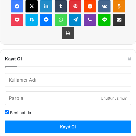
Pocket
Skype
Messenger
WhatsApp
Telegram
Viber
Line
E-Posta ile payla
Yazdır
Kayıt Ol
Unuttunuz mu?
Beni hatırla
Kayıt Ol