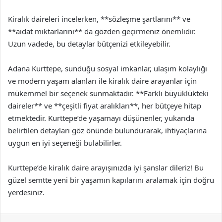
Kiralık daireleri incelerken, **sözleşme şartlarını** ve
**aidat miktarlarını** da gözden geçirmeniz önemlidir.
Uzun vadede, bu detaylar bütçenizi etkileyebilir.
Adana Kurttepe, sunduğu sosyal imkanlar, ulaşım kolaylığı
ve modern yaşam alanları ile kiralık daire arayanlar için
mükemmel bir seçenek sunmaktadır. **Farklı büyüklükteki
daireler** ve **çeşitli fiyat aralıkları**, her bütçeye hitap
etmektedir. Kurttepe’de yaşamayı düşünenler, yukarıda
belirtilen detayları göz önünde bulundurarak, ihtiyaçlarına
uygun en iyi seçeneği bulabilirler.
Kurttepe’de kiralık daire arayışınızda iyi şanslar dileriz! Bu
güzel semtte yeni bir yaşamın kapılarını aralamak için doğru
yerdesiniz.
Facebook
X
LinkedIn
Tumblr
Pinterest
Reddit
VKontakte
Odnok