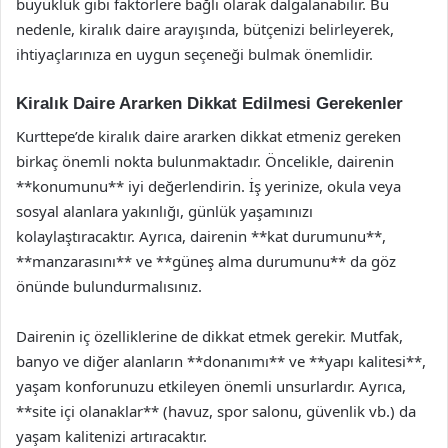
büyüklük gibi faktörlere bağlı olarak dalgalanabilir. Bu
nedenle, kiralık daire arayışında, bütçenizi belirleyerek,
ihtiyaçlarınıza en uygun seçeneği bulmak önemlidir.
Kiralık Daire Ararken Dikkat Edilmesi Gerekenler
Kurttepe’de kiralık daire ararken dikkat etmeniz gereken
birkaç önemli nokta bulunmaktadır. Öncelikle, dairenin
**konumunu** iyi değerlendirin. İş yerinize, okula veya
sosyal alanlara yakınlığı, günlük yaşamınızı
kolaylaştıracaktır. Ayrıca, dairenin **kat durumunu**,
**manzarasını** ve **güneş alma durumunu** da göz
önünde bulundurmalısınız.
Dairenin iç özelliklerine de dikkat etmek gerekir. Mutfak,
banyo ve diğer alanların **donanımı** ve **yapı kalitesi**,
yaşam konforunuzu etkileyen önemli unsurlardır. Ayrıca,
**site içi olanaklar** (havuz, spor salonu, güvenlik vb.) da
yaşam kalitenizi artıracaktır.