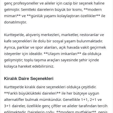
genç profesyoneller ve aileler için cazip bir seçenek haline
gelmiştir. Semtteki dairelerin büyük bir kısmı, **modern
mimari** ve **günlük yaşamı kolaylaştıran özellikler** ile
donatılmıştır.
Kurttepe’de, alışveriş merkezleri, marketler, restoranlar ve
kafe seçenekleri ile dolu bir sosyal yaşam bulunmaktadır.
Ayrıca, parklar ve spor alanları, açık havada vakit geçirmek
isteyenler için idealdir. **Ulaşım imkanları** da oldukça
gelişmiştir; toplu taşıma araçları sayesinde şehir içinde
kolayca hareket edebilirsiniz.
Kiralık Daire Seçenekleri
Kurttepe’de kiralık daire seçenekleri oldukça çeşitlidir.
**Farklı büyüklükteki daireleri** ile her bütçeye uygun
alternatifler bulmak mümkündür. Genellikle 1+1, 2+1 ve
3+1 daireler, özellikle genç çiftler ve aileler tarafından tercih
edilmektedir. Dairelerin çoğu, **modern mutfaklar**, geniş