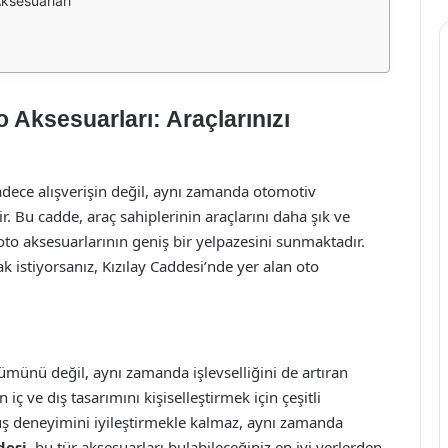
ksesuarları
 Aksesuarları: Araçlarınızı
adece alışverişin değil, aynı zamanda otomotiv
. Bu cadde, araç sahiplerinin araçlarını daha şık ve
oto aksesuarlarının geniş bir yelpazesini sunmaktadır.
istiyorsanız, Kızılay Caddesi’nde yer alan oto
ümünü değil, aynı zamanda işlevselliğini de artıran
 iç ve dış tasarımını kişiselleştirmek için çeşitli
üş deneyimini iyileştirmekle kalmaz, aynı zamanda
desi
, bu tür aksesuarları bulabileceğiniz en iyi yerlerden