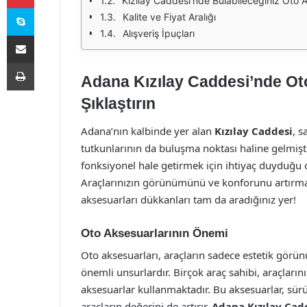
Kızılay Caddesi'nde Bulabileceğiniz Oto A
Skype
Kalite ve Fiyat Aralığı
Alışveriş İpuçları
E-Posta ile paylaş
Yazdır
Adana Kızılay Caddesi’nde Oto
Şıklaştırın
Adana’nın kalbinde yer alan
Kızılay Caddesi
, s
tutkunlarının da buluşma noktası haline gelmiştir
fonksiyonel hale getirmek için ihtiyaç duyduğu 
Araçlarınızın görünümünü ve konforunu artırmak 
aksesuarları dükkanları tam da aradığınız yer!
Oto Aksesuarlarının Önemi
Oto aksesuarları, araçların sadece estetik görün
önemli unsurlardır. Birçok araç sahibi, araçlarının
aksesuarlar kullanmaktadır. Bu aksesuarlar, sür
araçların değerini de artırır.
Adana Kızılay Cad