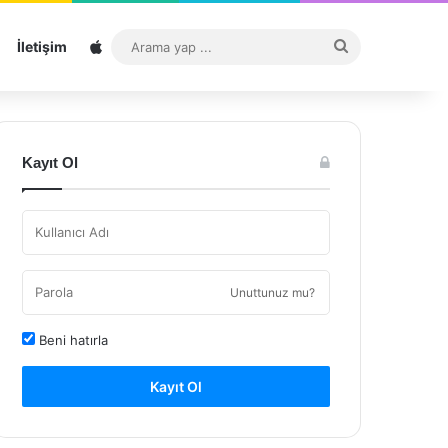
Sitemap
Arama
İletişim
yap
...
Kayıt Ol
Unuttunuz mu?
Beni hatırla
Kayıt Ol