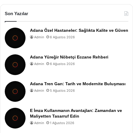
Son Yazılar
Adana Özel Hastaneler: Sağlıkta Kalite ve Güven
Admin
6 Ağustos 2026
Adana Yüreğir Nöbetçi Eczane Rehberi
Admin
6 Ağustos 2026
Adana Tren Garı: Tarih ve Modernite Buluşması
Admin
5 Ağustos 2026
E İmza Kullanmanın Avantajları: Zamandan ve
Maliyetten Tasarruf Edin
Admin
1 Ağustos 2026