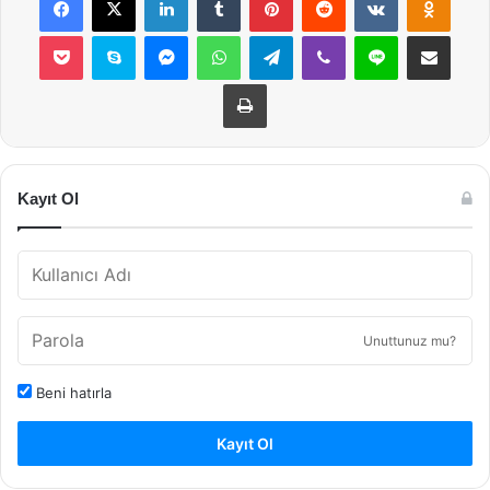
Pocket
Skype
Messenger
WhatsApp
Telegram
Viber
Line
E-Posta ile payla
Yazdır
Kayıt Ol
Unuttunuz mu?
Beni hatırla
Kayıt Ol