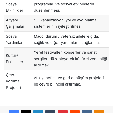
Sosyal
programları ve sosyal etkinliklerin
Etkinlikler
düzenlenmesi.
Altyapı
Su, kanalizasyon, yol ve aydınlatma
Çalışmaları
sistemlerinin iyileştirilmesi.
Sosyal
Maddi durumu yetersiz ailelere gıda,
Yardımlar
sağlık ve diğer yardımların sağlanması.
Yerel festivaller, konserler ve sanat
Kültürel
sergileri düzenleyerek kültürel zenginliği
Etkinlikler
artırmak.
Çevre
Atık yönetimi ve geri dönüşüm projeleri
Koruma
ile çevre bilincini artırmak.
Projeleri
Facebook
X
LinkedIn
Tumblr
Pinterest
Reddit
VKontakte
Odnok