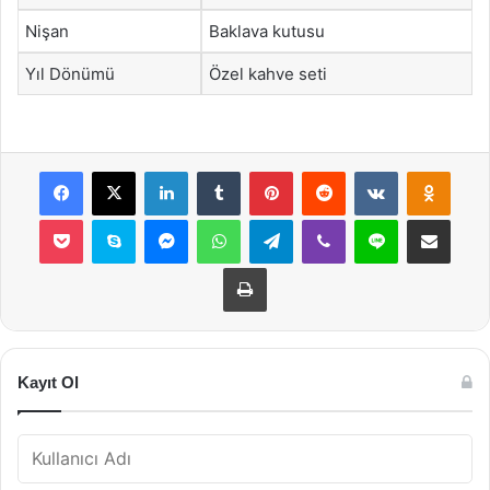
Nişan
Baklava kutusu
Yıl Dönümü
Özel kahve seti
Facebook
X
LinkedIn
Tumblr
Pinterest
Reddit
VKontakte
Odnok
Pocket
Skype
Messenger
WhatsApp
Telegram
Viber
Line
E-Posta ile payla
Yazdır
Kayıt Ol