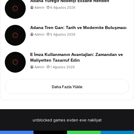
Adana Yüreğir Nöbetçi Eczane Rehberi
Admin
6 Ağustos 2026
Adana Tren Garı: Tarih ve Modernite Buluşması
Admin
5 Ağustos 2026
E İmza Kullanmanın Avantajları: Zamandan ve
Maliyetten Tasarruf Edin
Admin
1 Ağustos 2026
Daha Fazla Yükle
unblocked games
evden eve nakliyat