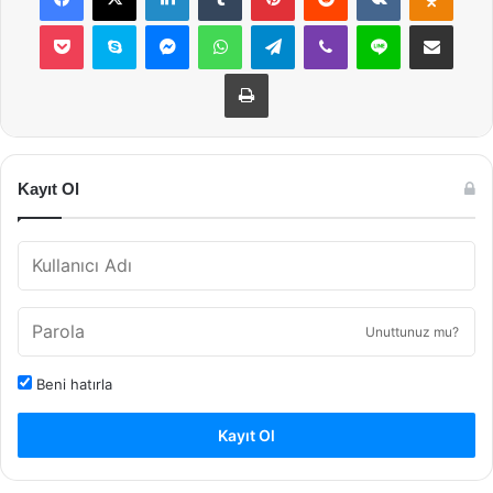
Pocket
Skype
Messenger
WhatsApp
Telegram
Viber
Line
E-Posta ile payla
Yazdır
Kayıt Ol
Unuttunuz mu?
Beni hatırla
Kayıt Ol