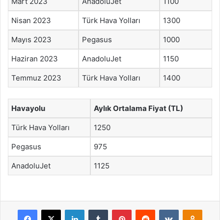
Mart 2023
AnadoluJet
1100
Nisan 2023
Türk Hava Yolları
1300
Mayıs 2023
Pegasus
1000
Haziran 2023
AnadoluJet
1150
Temmuz 2023
Türk Hava Yolları
1400
Havayolu
Aylık Ortalama Fiyat (TL)
Türk Hava Yolları
1250
Pegasus
975
AnadoluJet
1125
Facebook
X
LinkedIn
Tumblr
Pinterest
Reddit
VKontakte
Odnok