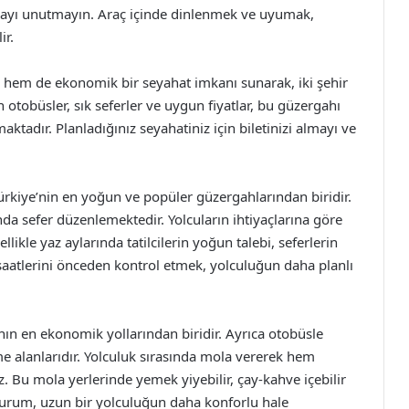
almayı unutmayın. Araç içinde dinlenmek ve uyumak,
ir.
u hem de ekonomik bir seyahat imkanı sunarak, iki şehir
otobüsler, sık seferler ve uygun fiyatlar, bu güzergahı
aktadır. Planladığınız seyahatiniz için biletinizi almayı ve
Türkiye’nin en yoğun ve popüler güzergahlarından biridir.
nda sefer düzenlemektedir. Yolcuların ihtiyaçlarına göre
ikle yaz aylarında tatilcilerin yoğun talebi, seferlerin
saatlerini önceden kontrol etmek, yolculuğun daha planlı
ın en ekonomik yollarından biridir. Ayrıca otobüsle
e alanlarıdır. Yolculuk sırasında mola vererek hem
iz. Bu mola yerlerinde yemek yiyebilir, çay-kahve içebilir
u durum, uzun bir yolculuğun daha konforlu hale