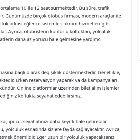
ortalama 10 ile 12 saat sürmektedir. Bu süre, trafik
ir. Günümüzde birçok otobüs firması, modern araçlar ile
ltuk arkası eğlence sistemleri, ikram hizmetleri gibi
ar. Ayrıca, otobüslerin konforlu koltukları, yolculuk
tlerin daha az yorucu hale gelmesine yardımcı
irmasına bağlı olarak değişiklik göstermektedir. Genellikle,
şmektedir. Erken rezervasyon yaparak ya da kampanyaları
ündür. Online platformlar üzerinden bilet alım işlemleri
ilediğiniz koltukta seyahat edebilirsiniz.
ç ipucu, seyahatinizi daha keyifli hale getirebilir.
su, yolculuk esnasında sizlere fayda sağlayacaktır. Ayrıca,
h etmek önemlidir. Eğer uzun bir yolculuk yapacaksanız,