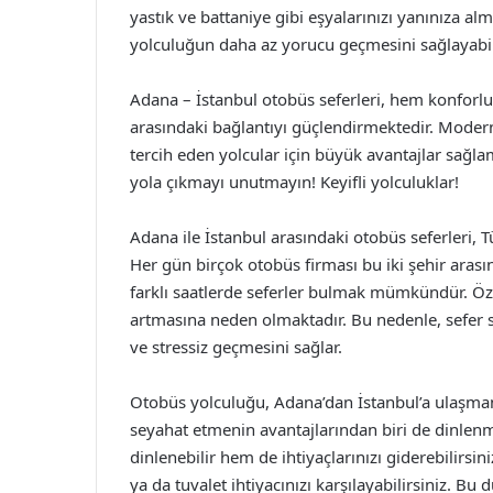
yastık ve battaniye gibi eşyalarınızı yanınıza 
yolculuğun daha az yorucu geçmesini sağlayabil
Adana – İstanbul otobüs seferleri, hem konforl
arasındaki bağlantıyı güçlendirmektedir. Modern 
tercih eden yolcular için büyük avantajlar sağlam
yola çıkmayı unutmayın! Keyifli yolculuklar!
Adana ile İstanbul arasındaki otobüs seferleri, 
Her gün birçok otobüs firması bu iki şehir arası
farklı saatlerde seferler bulmak mümkündür. Özell
artmasına neden olmaktadır. Bu nedenle, sefer 
ve stressiz geçmesini sağlar.
Otobüs yolculuğu, Adana’dan İstanbul’a ulaşman
seyahat etmenin avantajlarından biri de dinlenm
dinlenebilir hem de ihtiyaçlarınızı giderebilirsin
ya da tuvalet ihtiyacınızı karşılayabilirsiniz. B