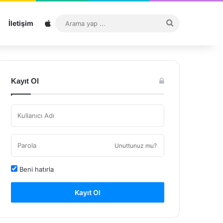
Sitemap
Arama
İletişim
yap
...
Kayıt Ol
Unuttunuz mu?
Beni hatırla
Kayıt Ol