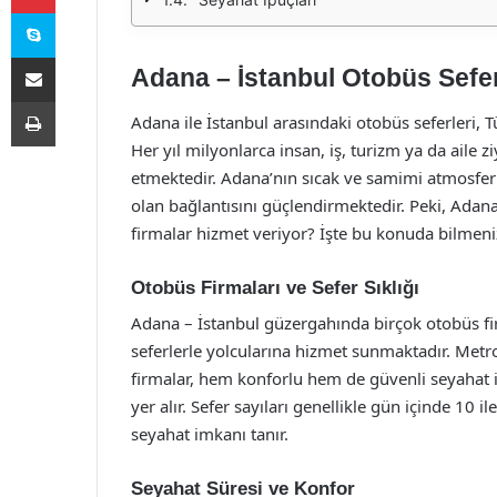
Skype
E-Posta ile paylaş
Adana – İstanbul Otobüs Sefer
Yazdır
Adana ile İstanbul arasındaki otobüs seferleri, 
Her yıl milyonlarca insan, iş, turizm ya da aile z
etmektedir. Adana’nın sıcak ve samimi atmosferi i
olan bağlantısını güçlendirmektedir. Peki, Adan
firmalar hizmet veriyor? İşte bu konuda bilmeni
Otobüs Firmaları ve Sefer Sıklığı
Adana – İstanbul güzergahında birçok otobüs fir
seferlerle yolcularına hizmet sunmaktadır. Metr
firmalar, hem konforlu hem de güvenli seyahat i
yer alır. Sefer sayıları genellikle gün içinde 10 
seyahat imkanı tanır.
Seyahat Süresi ve Konfor