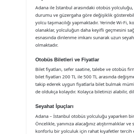
Adana ile İstanbul arasındaki otobüs yolculuğu, 
durumu ve güzergaha göre değişiklik gösterebil
yolcu taşımacılığı yapmaktadır. Yerinde Wi-Fi, ko
olanaklar, yolculuğun daha keyifli geçmesini sağl
esnasında dinlenme imkanı sunarak uzun seyaha
olmaktadır.
Otobüs Biletleri ve Fiyatlar
Bilet fiyatları, sefer saatine, talebe ve otobüs f
bilet fiyatları 200 TL ile 500 TL arasında deği
takip ederek uygun fiyatlarla bilet bulmak mümk
de oldukça kolaydır. Kolayca biletinizi alabilir, d
Seyahat İpuçları
Adana – İstanbul otobüs yolculuğu yaparken birka
Öncelikle, yanınıza alacağınız atıştırmalıklar ve 
konforlu bir yolculuk için rahat kıyafetler terci