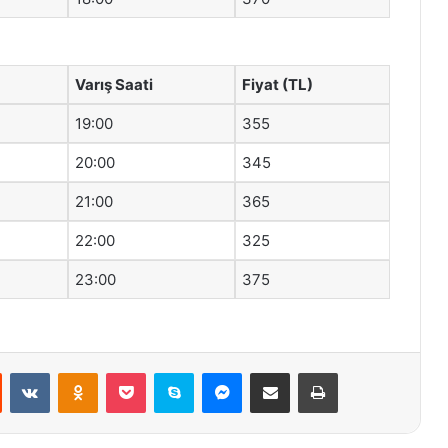
Varış Saati
Fiyat (TL)
19:00
355
20:00
345
21:00
365
22:00
325
23:00
375
st
Reddit
VKontakte
Odnoklassniki
Pocket
Skype
Messenger
E-Posta ile paylaş
Yazdır