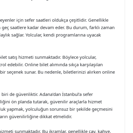
enler için sefer saatleri oldukça çeşitlidir. Genellikle
m geç saatlere kadar devam eder. Bu durum, farklı zaman
aylık sağlar. Yolcular, kendi programlarına uyacak
ilet satış hizmeti sunmaktadır. Böylece yolcular,
trol edebilir. Online bilet alımında sıkça karşılaşılan
ir seçenek sunar. Bu nedenle, biletlerinizi alırken online
iri de güvenliktir. Adana’dan İstanbul’a sefer
iğini ön planda tutarak, güvenilir araçlarla hizmet
culuk yapmak, yolculuğun sorunsuz bir şekilde geçmesini
ların güvenilirliğine dikkat etmelidir.
hizmeti sunmaktadır. Bu ikramlar, genellikle çay, kahve,