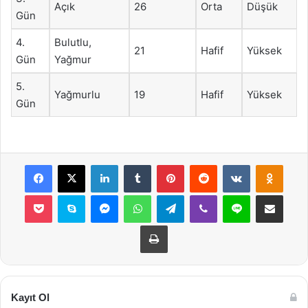
Açık
26
Orta
Düşük
Gün
4.
Bulutlu,
21
Hafif
Yüksek
Gün
Yağmur
5.
Yağmurlu
19
Hafif
Yüksek
Gün
Facebook
X
LinkedIn
Tumblr
Pinterest
Reddit
VKontakte
Odnok
Pocket
Skype
Messenger
WhatsApp
Telegram
Viber
Line
E-Posta ile payla
Yazdır
Kayıt Ol