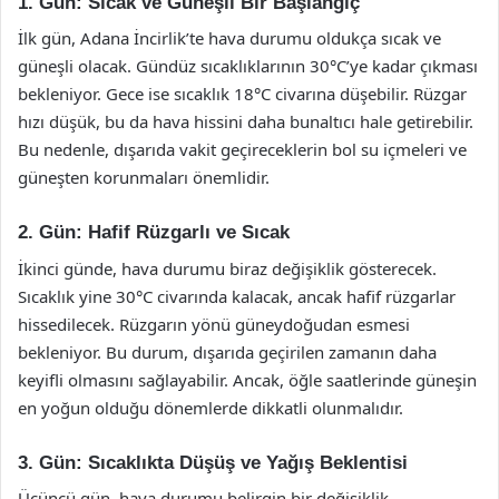
1. Gün: Sıcak ve Güneşli Bir Başlangıç
İlk gün, Adana İncirlik’te hava durumu oldukça sıcak ve
güneşli olacak. Gündüz sıcaklıklarının 30°C’ye kadar çıkması
bekleniyor. Gece ise sıcaklık 18°C civarına düşebilir. Rüzgar
hızı düşük, bu da hava hissini daha bunaltıcı hale getirebilir.
Bu nedenle, dışarıda vakit geçireceklerin bol su içmeleri ve
güneşten korunmaları önemlidir.
2. Gün: Hafif Rüzgarlı ve Sıcak
İkinci günde, hava durumu biraz değişiklik gösterecek.
Sıcaklık yine 30°C civarında kalacak, ancak hafif rüzgarlar
hissedilecek. Rüzgarın yönü güneydoğudan esmesi
bekleniyor. Bu durum, dışarıda geçirilen zamanın daha
keyifli olmasını sağlayabilir. Ancak, öğle saatlerinde güneşin
en yoğun olduğu dönemlerde dikkatli olunmalıdır.
3. Gün: Sıcaklıkta Düşüş ve Yağış Beklentisi
Üçüncü gün, hava durumu belirgin bir değişiklik