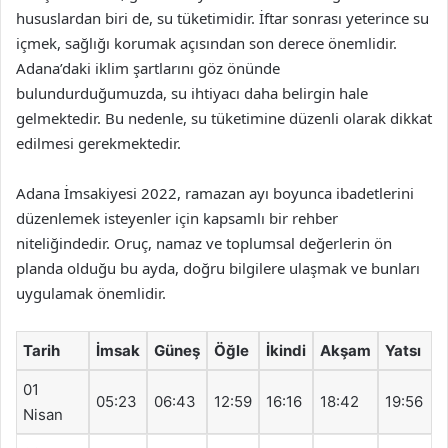
hususlardan biri de, su tüketimidir. İftar sonrası yeterince su
içmek, sağlığı korumak açısından son derece önemlidir.
Adana’daki iklim şartlarını göz önünde
bulundurduğumuzda, su ihtiyacı daha belirgin hale
gelmektedir. Bu nedenle, su tüketimine düzenli olarak dikkat
edilmesi gerekmektedir.
Adana İmsakiyesi 2022, ramazan ayı boyunca ibadetlerini
düzenlemek isteyenler için kapsamlı bir rehber
niteliğindedir. Oruç, namaz ve toplumsal değerlerin ön
planda olduğu bu ayda, doğru bilgilere ulaşmak ve bunları
uygulamak önemlidir.
Tarih
İmsak
Güneş
Öğle
İkindi
Akşam
Yatsı
01
05:23
06:43
12:59
16:16
18:42
19:56
Nisan