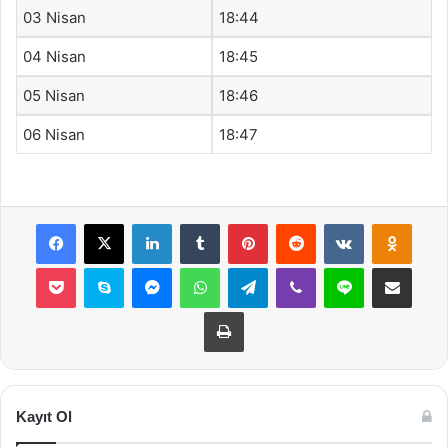
03 Nisan
18:44
04 Nisan
18:45
05 Nisan
18:46
06 Nisan
18:47
Facebook
X
LinkedIn
Tumblr
Pinterest
Reddit
VKontakte
Odnok
Pocket
Skype
Messenger
WhatsApp
Telegram
Viber
Line
E-Posta ile payla
Yazdır
Kayıt Ol