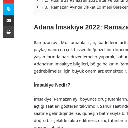
Adana'da Ramazan 2022 İftar ve Sahur Sa
Skype
Ramazan Ayında Dikkat Edilmesi Gereken
E-Posta ile paylaş
Adana İmsakiye 2022: Ramazan 
Yazdır
Ramazan ayı, Müslümanlar için, ibadetlerin artt
paylaşmanın en çok hissedildiği özel bir dönemd
yaşamlarında bazı düzenlemeler yaparak, sahur v
Adana’nın imsakiye bilgileri, bölge halkının Ra
getirebilmeleri için büyük önem arz etmektedir.
İmsakiye Nedir?
İmsakiye, Ramazan ayı boyunca oruç tutanların,
açtığı saatleri gösteren takvimdir. Sahur saati
saatine gelindiğinde ise, güneşin batmasıyla birl
doğru bir şekilde takip edilmesi, oruç tutanları
öneme sahiptir.