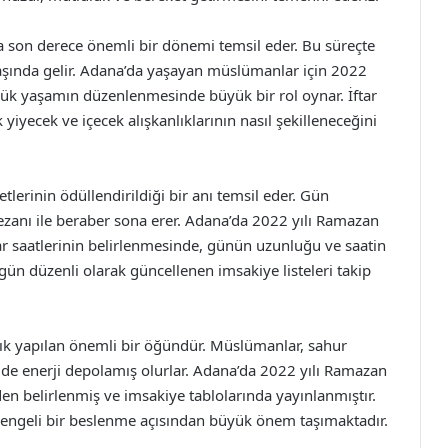
son derece önemli bir dönemi temsil eder. Bu süreçte
başında gelir. Adana’da yaşayan müslümanlar için 2022
nlük yaşamın düzenlenmesinde büyük bir rol oynar. İftar
 yiyecek ve içecek alışkanlıklarının nasıl şekilleneceğini
retlerinin ödüllendirildiği bir anı temsil eder. Gün
zanı ile beraber sona erer. Adana’da 2022 yılı Ramazan
İftar saatlerinin belirlenmesinde, günün uzunluğu ve saatin
 gün düzenli olarak güncellenen imsakiye listeleri takip
lık yapılan önemli bir öğündür. Müslümanlar, sahur
lde enerji depolamış olurlar. Adana’da 2022 yılı Ramazan
den belirlenmiş ve imsakiye tablolarında yayınlanmıştır.
e dengeli bir beslenme açısından büyük önem taşımaktadır.