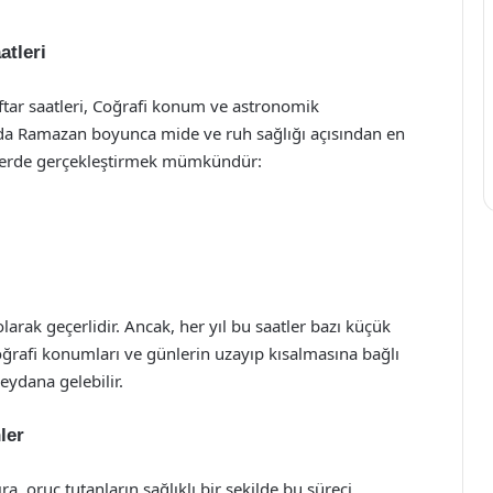
atleri
tar saatleri, Coğrafi konum ve astronomik
’da Ramazan boyunca mide ve ruh sağlığı açısından en
atlerde gerçekleştirmek mümkündür:
arak geçerlidir. Ancak, her yıl bu saatler bazı küçük
Coğrafi konumları ve günlerin uzayıp kısalmasına bağlı
eydana gelebilir.
ler
a, oruç tutanların sağlıklı bir şekilde bu süreci