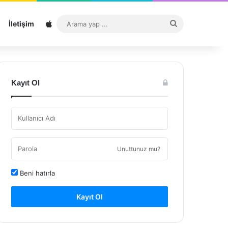
Sitemap
Arama
İletişim
yap
...
Kayıt Ol
Unuttunuz mu?
Beni hatırla
Kayıt Ol