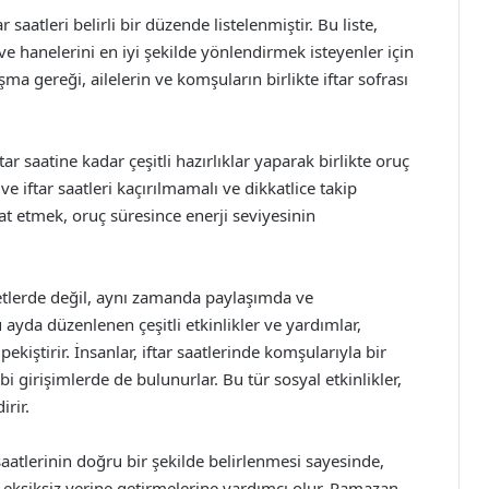
atleri belirli bir düzende listelenmiştir. Bu liste,
i ve hanelerini en iyi şekilde yönlendirmek isteyenler için
a gereği, ailelerin ve komşuların birlikte iftar sofrası
r saatine kadar çeşitli hazırlıklar yaparak birlikte oruç
 iftar saatleri kaçırılmamalı ve dikkatlice takip
at etmek, oruç süresince enerji seviyesinin
etlerde değil, aynı zamanda paylaşımda ve
ayda düzenlenen çeşitli etkinlikler ve yardımlar,
iştirir. İnsanlar, iftar saatlerinde komşularıyla bir
 girişimlerde de bulunurlar. Bu tür sosyal etkinlikler,
rir.
atlerinin doğru bir şekilde belirlenmesi sayesinde,
ksiksiz yerine getirmelerine yardımcı olur. Ramazan