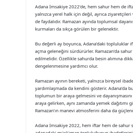
Adana İmsakiye 2022’de, hem sahur hem de iftar sa
yalnızca yerel halk için değil, ayrıca ziyaretçiler
de faydalıdır. Ramazan ayında toplumsal dayanışm
kurmaları da sıkça görülen bir gelenektir.
Bu değerli ay boyunca, Adana’daki topluluklar ifta
açma geleneğini sürdürürler. Ramazan’da sahur ve
edilmelidir. Özellikle sahurda besin alımına dikk
dengelenmesine yardımcı olur.
Ramazan ayının bereketi, yalnızca bireysel ibad
yardımlaşmada da kendini gösterir. Adana’da bu 
toplumun bir araya gelmesini ve dayanışmasını pek
araya gelirken, aynı zamanda yemek dağıtımı gibi
Ramazan’ın manevi atmosferini daha da güçlendi
Adana İmsakiye 2022, hem iftar hem de sahur sa
adanadaki müslüman topluluğunun ibadetlerini e