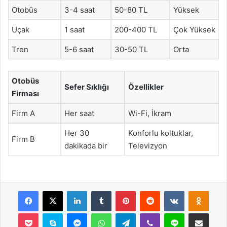
Otobüs
3-4 saat
50-80 TL
Yüksek
Uçak
1 saat
200-400 TL
Çok Yüksek
Tren
5-6 saat
30-50 TL
Orta
Otobüs
Sefer Sıklığı
Özellikler
Firması
Firm A
Her saat
Wi-Fi, İkram
Her 30
Konforlu koltuklar,
Firm B
dakikada bir
Televizyon
Facebook
X
LinkedIn
Tumblr
Pinterest
Reddit
VKontakte
Odnok
Pocket
Skype
Messenger
WhatsApp
Telegram
Viber
Line
E-Posta ile payla