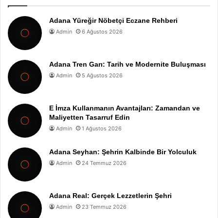
Adana Yüreğir Nöbetçi Eczane Rehberi
Admin
6 Ağustos 2026
Adana Tren Garı: Tarih ve Modernite Buluşması
Admin
5 Ağustos 2026
E İmza Kullanmanın Avantajları: Zamandan ve
Maliyetten Tasarruf Edin
Admin
1 Ağustos 2026
Adana Seyhan: Şehrin Kalbinde Bir Yolculuk
Admin
24 Temmuz 2026
Adana Real: Gerçek Lezzetlerin Şehri
Admin
23 Temmuz 2026