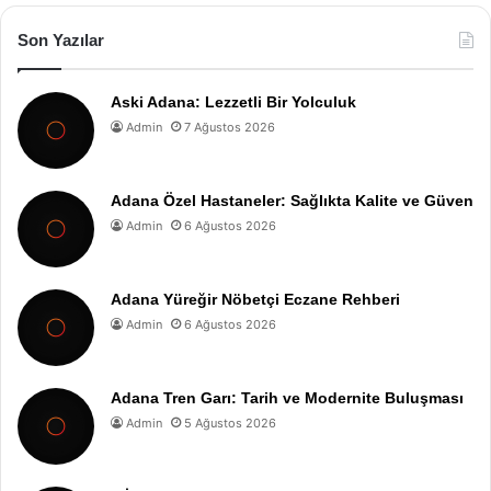
Son Yazılar
Aski Adana: Lezzetli Bir Yolculuk
Admin
7 Ağustos 2026
Adana Özel Hastaneler: Sağlıkta Kalite ve Güven
Admin
6 Ağustos 2026
Adana Yüreğir Nöbetçi Eczane Rehberi
Admin
6 Ağustos 2026
Adana Tren Garı: Tarih ve Modernite Buluşması
Admin
5 Ağustos 2026