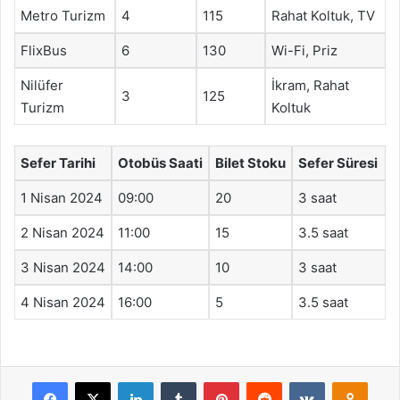
Metro Turizm
4
115
Rahat Koltuk, TV
FlixBus
6
130
Wi-Fi, Priz
Nilüfer
İkram, Rahat
3
125
Turizm
Koltuk
Sefer Tarihi
Otobüs Saati
Bilet Stoku
Sefer Süresi
1 Nisan 2024
09:00
20
3 saat
2 Nisan 2024
11:00
15
3.5 saat
3 Nisan 2024
14:00
10
3 saat
4 Nisan 2024
16:00
5
3.5 saat
Facebook
X
LinkedIn
Tumblr
Pinterest
Reddit
VKontakte
Odnok