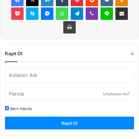
Pocket
Skype
Messenger
WhatsApp
Telegram
Viber
Line
E-Posta ile payla
Yazdır
Kayıt Ol
Unuttunuz mu?
Beni hatırla
Kayıt Ol