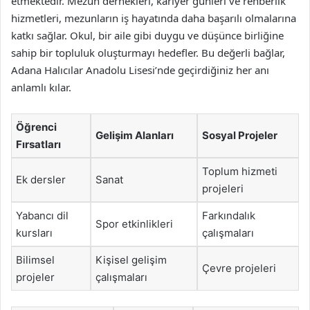
etmektedir. Mezun dernekleri, kariyer günleri ve rehberlik
hizmetleri, mezunların iş hayatında daha başarılı olmalarına
katkı sağlar. Okul, bir aile gibi duygu ve düşünce birliğine
sahip bir topluluk oluşturmayı hedefler. Bu değerli bağlar,
Adana Halıcılar Anadolu Lisesi’nde geçirdiğiniz her anı
anlamlı kılar.
Öğrenci
Gelişim Alanları
Sosyal Projeler
Fırsatları
Toplum hizmeti
Ek dersler
Sanat
projeleri
Yabancı dil
Farkındalık
Spor etkinlikleri
kursları
çalışmaları
Bilimsel
Kişisel gelişim
Çevre projeleri
projeler
çalışmaları