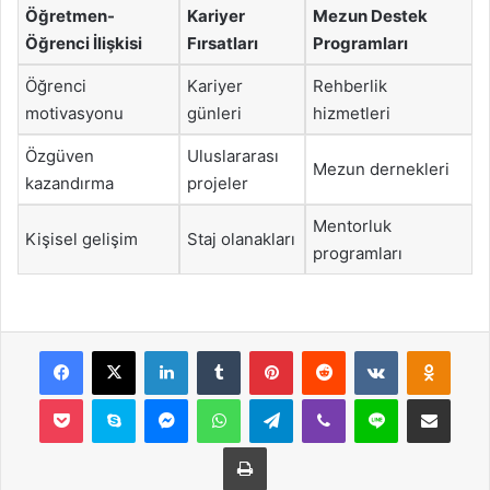
Öğretmen-
Kariyer
Mezun Destek
Öğrenci İlişkisi
Fırsatları
Programları
Öğrenci
Kariyer
Rehberlik
motivasyonu
günleri
hizmetleri
Özgüven
Uluslararası
Mezun dernekleri
kazandırma
projeler
Mentorluk
Kişisel gelişim
Staj olanakları
programları
Facebook
X
LinkedIn
Tumblr
Pinterest
Reddit
VKontakte
Odnok
Pocket
Skype
Messenger
WhatsApp
Telegram
Viber
Line
E-Posta ile payla
Yazdır