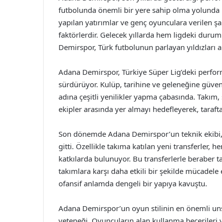
futbolunda önemli bir yere sahip olma yolunda il
yapılan yatırımlar ve genç oyunculara verilen şa
faktörlerdir. Gelecek yıllarda hem ligdeki dur
Demirspor, Türk futbolunun parlayan yıldızları
Adana Demirspor, Türkiye Süper Lig’deki perfor
sürdürüyor. Kulüp, tarihine ve geleneğine güv
adına çeşitli yenilikler yapma çabasında. Takım, 
ekipler arasında yer almayı hedefleyerek, tarafta
Son dönemde Adana Demirspor’un teknik ekibi, 
gitti. Özellikle takıma katılan yeni transferler,
katkılarda bulunuyor. Bu transferlerle beraber t
takımlara karşı daha etkili bir şekilde mücadele
ofansif anlamda dengeli bir yapıya kavuştu.
Adana Demirspor’un oyun stilinin en önemli unsu
yeteneği. Oyuncuların alan kullanma beceriler