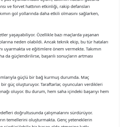
sı ve forvet hattının etkinliği, rakip defansları
mın gol yollarında daha etkili olmasını sağlarken,
ler yaşayabiliyor. Özellikle bazı maçlarda yaşanan
arına neden olabildi. Ancak teknik ekip, bu tür hataları
ını uyarmakta ve eğitimlere önem vermekte. Takımın
a da güçlendirilirse, başarılı sonuçların artması
kımlarıyla güçlü bir bağ kurmuş durumda. Maç
bir güç oluşturuyor. Taraftarlar, oyuncuları verdikleri
ynağı oluyor. Bu durum, hem saha içindeki başarıyı hem
edefleri doğrultusunda çalışmalarını sürdürüyor.
ların temellerini oluşturmakta. Genç yeteneklerin
 sürdürülebilir bir başarı elde etmesine katkı