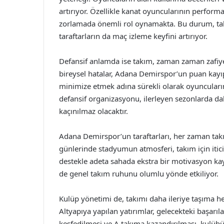
artırıyor. Özellikle kanat oyuncularının performan
zorlamada önemli rol oynamakta. Bu durum, takı
taraftarların da maç izleme keyfini artırıyor.
Defansif anlamda ise takım, zaman zaman zafiyet
bireysel hatalar, Adana Demirspor’un puan kayıpl
minimize etmek adına sürekli olarak oyuncular
defansif organizasyonu, ilerleyen sezonlarda dah
kaçınılmaz olacaktır.
Adana Demirspor’un taraftarları, her zaman ta
günlerinde stadyumun atmosferi, takım için itici 
destekle adeta sahada ekstra bir motivasyon ka
de genel takım ruhunu olumlu yönde etkiliyor.
Kulüp yönetimi de, takımı daha ileriye taşıma h
Altyapıya yapılan yatırımlar, gelecekteki başarı
keşfedilmesi ve A takıma kazandırılması, kulübün