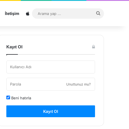
Sitemap
Arama
İletişim
yap
...
Kayıt Ol
Unuttunuz mu?
Beni hatırla
Kayıt Ol