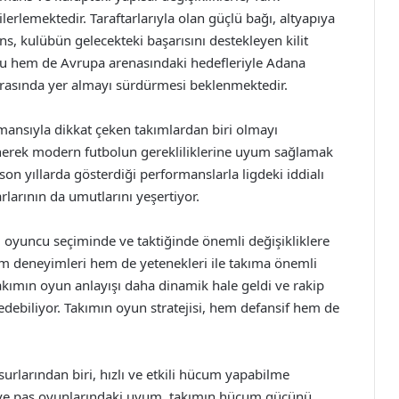
erlemektedir. Taraftarlarıyla olan güçlü bağı, altyapıya
ns, kulübün gelecekteki başarısını destekleyen kilit
umu hem de Avrupa arenasındaki hedefleriyle Adana
 arasında yer almayı sürdürmesi beklenmektedir.
mansıyla dikkat çeken takımlardan biri olmayı
enerek modern futbolun gerekliliklerine uyum sağlamak
son yıllarda gösterdiği performanslarla ligdeki iddialı
rlarının da umutlarını yeşertiyor.
oyuncu seçiminde ve taktiğinde önemli değişikliklere
 hem deneyimleri hem de yetenekleri ile takıma önemli
akımın oyun anlayışı daha dinamik hale geldi ve rakip
 edebiliyor. Takımın oyun stratejisi, hem defansif hem de
rlarından biri, hızlı ve etkili hücum yapabilme
i ve pas oyunlarındaki uyum, takımın hücum gücünü