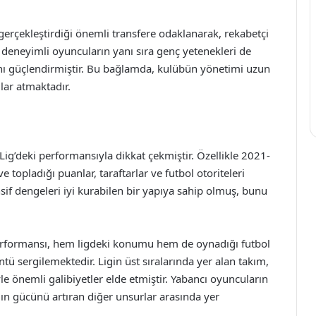
rçekleştirdiği önemli transfere odaklanarak, rekabetçi
 deneyimli oyuncuların yanı sıra genç yetenekleri de
nı güçlendirmiştir. Bu bağlamda, kulübün yönetimi uzun
lar atmaktadır.
g’deki performansıyla dikkat çekmiştir. Özellikle 2021-
opladığı puanlar, taraftarlar ve futbol otoriteleri
nsif dengeleri iyi kurabilen bir yapıya sahip olmuş, bunu
erformansı, hem ligdeki konumu hem de oynadığı futbol
tü sergilemektedir. Ligin üst sıralarında yer alan takım,
yle önemli galibiyetler elde etmiştir. Yabancı oyuncuların
mın gücünü artıran diğer unsurlar arasında yer