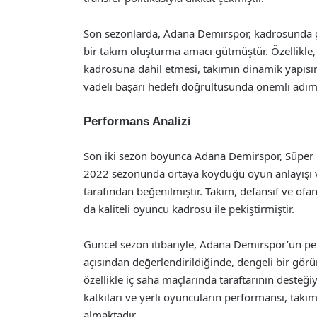
Son sezonlarda, Adana Demirspor, kadrosunda ge
bir takım oluşturma amacı gütmüştür. Özellikle,
kadrosuna dahil etmesi, takımın dinamik yapısı
vadeli başarı hedefi doğrultusunda önemli adım
Performans Analizi
Son iki sezon boyunca Adana Demirspor, Süper Li
2022 sezonunda ortaya koyduğu oyun anlayışı ve t
tarafından beğenilmiştir. Takım, defansif ve ofa
da kaliteli oyuncu kadrosu ile pekiştirmiştir.
Güncel sezon itibariyle, Adana Demirspor’un p
açısından değerlendirildiğinde, dengeli bir görün
özellikle iç saha maçlarında taraftarının desteği
katkıları ve yerli oyuncuların performansı, takı
almaktadır.