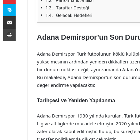
Performans Analizi
Skype
Taraftar Desteği
Gelecek Hedefleri
E-Posta ile paylaş
Yazdır
Adana Demirspor’un Son Dur
Adana Demirspor, Türk futbolunun köklü kulüpl
yükselmesinin ardından yeniden dikkatleri üzeri
bir dönüm noktası değil, aynı zamanda Adana’nın
Bu makalede, Adana Demirspor’un son durumu, p
değerlendirme yapılacaktır.
Tarihçesi ve Yeniden Yapılanma
Adana Demirspor, 1930 yılında kurulan, Türk futb
Lig ve alt liglerde mücadele etmiştir. 2020 yılınd
zafer olarak kabul edilmiştir. Kulüp, bu süreçte a
transfer politikasıyla dikkat çekmiştir.