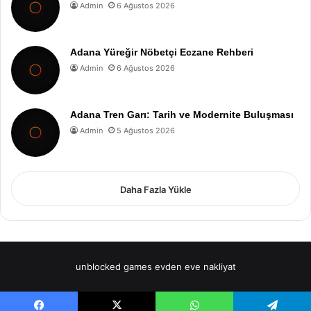
Admin
6 Ağustos 2026
Adana Yüreğir Nöbetçi Eczane Rehberi
Admin
6 Ağustos 2026
Adana Tren Garı: Tarih ve Modernite Buluşması
Admin
5 Ağustos 2026
Daha Fazla Yükle
unblocked games
evden eve nakliyat