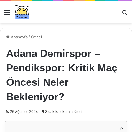
Menü
Ar
Anasayfa
/
Genel
Adana Demirspor –
Pendikspor: Kritik Maç
Öncesi Neler
Bekleniyor?
26 Ağustos 2024
3 dakika okuma süresi