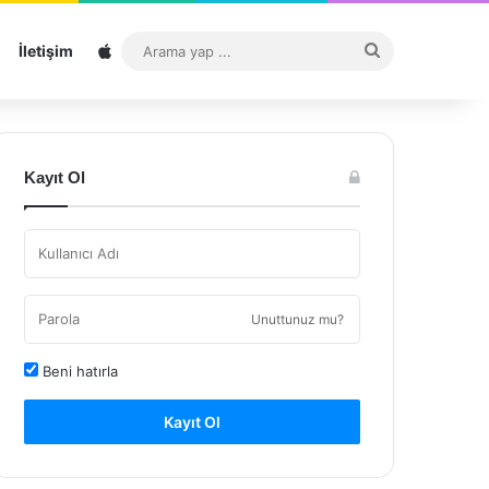
Sitemap
Arama
İletişim
yap
...
Kayıt Ol
Unuttunuz mu?
Beni hatırla
Kayıt Ol