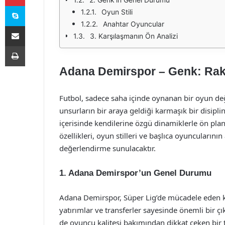
Skype
Oyun Stili
Anahtar Oyuncular
E-Posta ile paylaş
3. Karşılaşmanın Ön Analizi
Yazdır
Adana Demirspor – Genk: Raki
Futbol, sadece saha içinde oynanan bir oyun deği
unsurların bir araya geldiği karmaşık bir disip
içerisinde kendilerine özgü dinamiklerle ön plan
özellikleri, oyun stilleri ve başlıca oyuncularının
değerlendirme sunulacaktır.
1. Adana Demirspor’un Genel Durumu
Adana Demirspor, Süper Lig’de mücadele eden kö
yatırımlar ve transferler sayesinde önemli bir ç
de oyuncu kalitesi bakımından dikkat çeken bir t