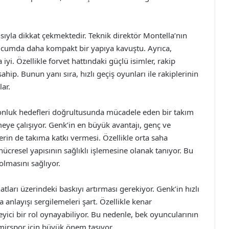
yla dikkat çekmektedir. Teknik direktör Montella’nın
umda daha kompakt bir yapıya kavuştu. Ayrıca,
yi. Özellikle forvet hattındaki güçlü isimler, rakip
ip. Bunun yanı sıra, hızlı geçiş oyunları ile rakiplerinin
ar.
onluk hedefleri doğrultusunda mücadele eden bir takım
eye çalışıyor. Genk’in en büyük avantajı, genç ve
lerin de takıma katkı vermesi. Özellikle orta saha
cresel yapısının sağlıklı işlemesine olanak tanıyor. Bu
lmasını sağlıyor.
rı üzerindeki baskıyı artırması gerekiyor. Genk’in hızlı
anlayışı sergilemeleri şart. Özellikle kenar
eyici bir rol oynayabiliyor. Bu nedenle, bek oyuncularının
mirspor için büyük önem taşıyor.