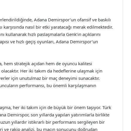
eğerlendirildiğinde, Adana Demirspor’un ofansif ve baskılı
sı karşısında nasıl bir etki yaratacağı merak edilmektedir.
 kullanarak hızlı paslaşmalarla Genk’in açıklarını
i yapısı ve hızlı geçiş oyunları, Adana Demirspor’un
 hem stratejik açıdan hem de oyuncu kalitesi
lacaktır. Her iki takım da hedeflerine ulaşmak için
erler için unutulmaz bir maç deneyimi sunacaktır.
yuncuların performansı, bu önemli karşılaşmanın
şma, her iki takım için de büyük bir önem taşıyor. Türk
a Demirspor, son yıllarda yapılan yatırımlarla birlikte
zun yıllardır istikrarlı bir performans sergileyen bir
lleri ve rakip analizi, bu maçın sonucunu doğrudan