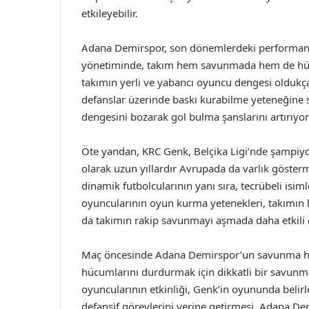
etkileyebilir.
Adana Demirspor, son dönemlerdeki performansı
yönetiminde, takım hem savunmada hem de hüc
takımın yerli ve yabancı oyuncu dengesi oldukça i
defanslar üzerinde baskı kurabilme yeteneğine sah
dengesini bozarak gol bulma şanslarını artırıyorl
Öte yandan, KRC Genk, Belçika Ligi’nde şampiy
olarak uzun yıllardır Avrupada da varlık gösterm
dinamik futbolcularının yanı sıra, tecrübeli isim
oyuncularının oyun kurma yetenekleri, takımın hü
da takımın rakip savunmayı aşmada daha etkili o
Maç öncesinde Adana Demirspor’un savunma hatla
hücumlarını durdurmak için dikkatli bir savunma 
oyuncularının etkinliği, Genk’in oyununda belirl
defansif görevlerini yerine getirmesi, Adana De