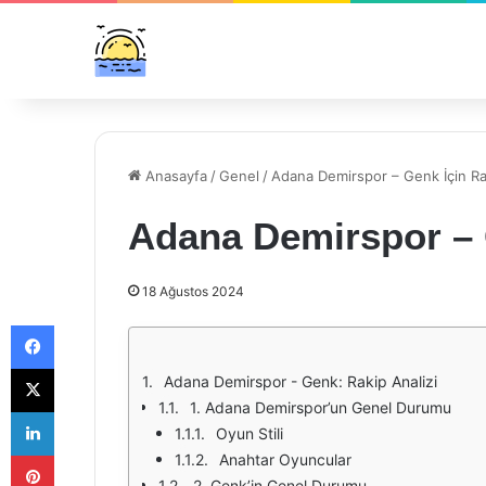
Anasayfa
/
Genel
/
Adana Demirspor – Genk İçin Rak
Adana Demirspor – G
18 Ağustos 2024
Facebook
X
Adana Demirspor - Genk: Rakip Analizi
1. Adana Demirspor’un Genel Durumu
LinkedIn
Oyun Stili
Pinterest
Anahtar Oyuncular
2. Genk’in Genel Durumu