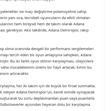
etenekler ise maçı değiştirme potansiyeline sahip.
rin yanı sıra, tecrübeli oyuncuların da etkili olmaları
ularının hem bireysel hem de takım olarak Adana
sı gerekiyor. Aksi takdirde, Adana Demirspor, rakip
.
hip olma oranında dengeli bir performans sergilemeleri
olmayı tercih eden bir oyun anlayışına sahipken, Adana
ir. Bu iki farklı oyun stilinin karşılaşması, izleyicilere
a saha mücadelesinin önemi bir hayli artacak; kimin bu
sını artıracaktır.
laşma, her iki takım için de büyük bir fırsat sunmakta.
ak isteyen Adana Demirspor’un, kendi evinde oynayacak
konuşturarak bu zorlu deplasmandan puan veya puanlarla
 futbolseverler açısından heyecan dolu bir karşılaşma