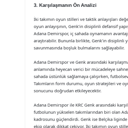
3. Karşılaşmanın Ön Analizi
İki takımın oyun stilleri ve taktik anlayışları d
oyun anlayışının, Genk’in disiplinli defansif yapı
Adana Demirspor, iç sahada oynamanın avantajını
araştırabilir. Bununla birlikte, Genk’in disiplinl
savunmasında boşluk bulmalarını sağlayabilir.
Adana Demirspor ve Genk arasındaki karşılaşma,
anlamında heyecan verici bir mücadeleye sahne o
sahada üstünlük sağlamaya çalışırken, futbolsev
Takımların form durumu, oyun stratejileri ve o
sonucunu doğrudan etkileyecektir.
Adana Demirspor ile KRC Genk arasındaki karşıla
futbolunun yükselen takımlarından biri olan Adan
kadrosunu güçlendirdi. Genk ise Belçika liginde u
ekip olarak dikkat çekiyor. İki takımın oyun sti