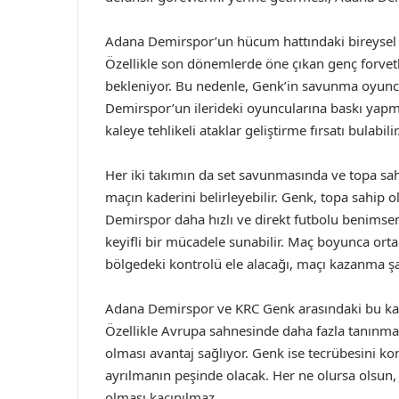
Adana Demirspor’un hücum hattındaki bireysel y
Özellikle son dönemlerde öne çıkan genç forvetle
bekleniyor. Bu nedenle, Genk’in savunma oyunc
Demirspor’un ilerideki oyuncularına baskı yapma
kaleye tehlikeli ataklar geliştirme fırsatı bulabilir
Her iki takımın da set savunmasında ve topa sa
maçın kaderini belirleyebilir. Genk, topa sahip 
Demirspor daha hızlı ve direkt futbolu benimsemişt
keyifli bir mücadele sunabilir. Maç boyunca ort
bölgedeki kontrolü ele alacağı, maçı kazanma şan
Adana Demirspor ve KRC Genk arasındaki bu karşı
Özellikle Avrupa sahnesinde daha fazla tanınm
olması avantaj sağlıyor. Genk ise tecrübesini 
ayrılmanın peşinde olacak. Her ne olursa olsun,
olması kaçınılmaz.