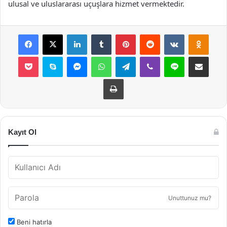
ulusal ve uluslararası uçuşlara hizmet vermektedir.
Facebook
X
LinkedIn
Tumblr
Pinterest
Reddit
VKontakte
Odnok
Pocket
Skype
Messenger
WhatsApp
Telegram
Viber
Line
E-Posta ile payla
Yazdır
Kayıt Ol
Unuttunuz mu?
Beni hatırla