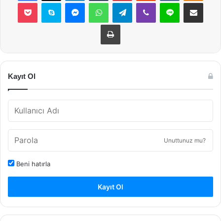
Pocket
Skype
Messenger
WhatsApp
Telegram
Viber
Line
E-Posta ile payla
Yazdır
Kayıt Ol
Unuttunuz mu?
Beni hatırla
Kayıt Ol