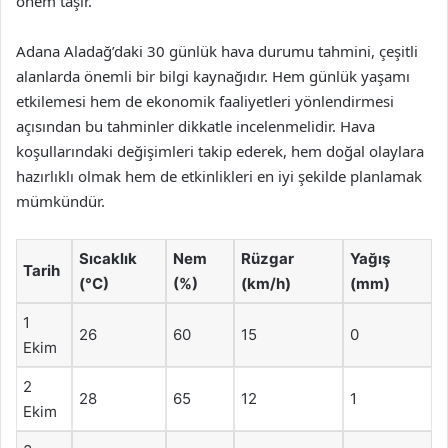
önem taşır.
Adana Aladağ’daki 30 günlük hava durumu tahmini, çeşitli
alanlarda önemli bir bilgi kaynağıdır. Hem günlük yaşamı
etkilemesi hem de ekonomik faaliyetleri yönlendirmesi
açısından bu tahminler dikkatle incelenmelidir. Hava
koşullarındaki değişimleri takip ederek, hem doğal olaylara
hazırlıklı olmak hem de etkinlikleri en iyi şekilde planlamak
mümkündür.
Sıcaklık
Nem
Rüzgar
Yağış
Tarih
(°C)
(%)
(km/h)
(mm)
1
26
60
15
0
Ekim
2
28
65
12
1
Ekim