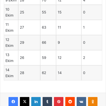
9 Ekim
28
70
12
4
10
25
55
15
0
Ekim
11
27
63
11
1
Ekim
12
29
66
9
0
Ekim
13
26
59
12
2
Ekim
14
28
62
14
0
Ekim
Facebook
X
LinkedIn
Tumblr
Pinterest
Reddit
VKontakte
Odnok